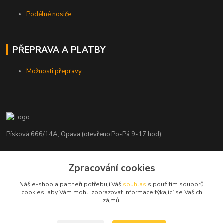
Podélné nosiče
PŘEPRAVA A PLATBY
Možnosti přepravy
Písková 666/14A, Opava (otevřeno Po-Pá 9-17 hod)
Radim Kaděrka
+420 776 839 986
Zpracování cookies
Infolinka: Po-Pá 8-18 hod.
Náš e-shop a partneři potřebují Váš
souhlas
s použitím souborů
cookies, aby Vám mohli zobrazovat informace týkající se Vašich
info@nosice.com
zájmů.