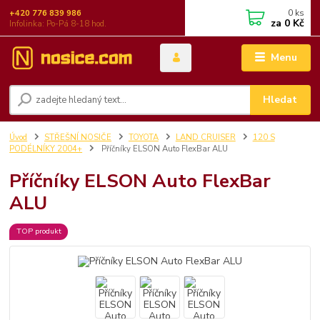
0
ks
+420 776 839 986
za
0 Kč
Infolinka: Po-Pá 8-18 hod.
Menu
Hledat
Úvod
STŘEŠNÍ NOSIČE
TOYOTA
LAND CRUISER
120 S
PODÉLNÍKY 2004+
Příčníky ELSON Auto FlexBar ALU
Příčníky ELSON Auto FlexBar
ALU
TOP produkt