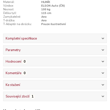
Materiál:
HLINÍK
Výrobce:
ELSON Auto (ČR)
Nosnost:
100 kg
Délka tyčí:
115 cm
Zamykatelné:
Ano
T-drážka:
Ano
T-Adaptér na obrázku:
Pouze ilustrativní
Kompletní specifikace
Parametry
Hodnocení
0
Komentáře
0
Ke stažení
Související zboží
1