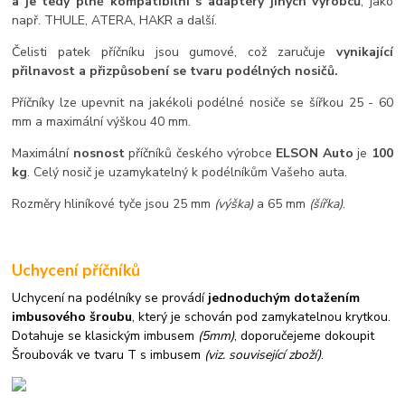
a je tedy plně kompatibilní s adaptéry jiných výrobců
, jako
např. THULE, ATERA, HAKR a další.
Čelisti patek příčníku jsou gumové, což zaručuje
vynikající
přilnavost a přizpůsobení se tvaru podélných nosičů.
Příčníky lze upevnit na jakékoli podélné nosiče se šířkou 25 - 60
mm a maximální výškou 40 mm.
Maximální
nosnost
příčníků českého výrobce
ELSON Auto
je
100
kg
. Celý nosič je uzamykatelný k podélníkům Vašeho auta.
Rozměry hliníkové tyče jsou 25 mm
(výška)
a 65 mm
(šířka)
.
Uchycení příčníků
Uchycení na podélníky se provádí
jednoduchým dotažením
imbusového šroubu
, který je schován pod zamykatelnou krytkou.
Dotahuje se klasickým imbusem
(5mm)
, doporučejeme dokoupit
Šroubovák ve tvaru T s imbusem
(viz. související zboží)
.