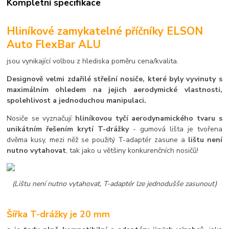
Kompletní specifikace
Hliníkové zamykatelné příčníky ELSON
Auto FlexBar ALU
jsou vynikající volbou z hlediska poměru cena/kvalita.
Designově velmi zdařilé střešní nosiče, které byly vyvinuty s
maximálním ohledem na jejich aerodymické vlastnosti,
spolehlivost a jednoduchou manipulaci.
Nosiče se vyznačují
hliníkovou tyčí aerodynamického tvaru s
unikátním řešením krytí T-drážky
- gumová lišta je tvořena
dvěma kusy, mezi něž se použitý T-adaptér zasune a
lištu není
nutno vytahovat
, tak jako u většiny konkurenčních nosičů!
(Lištu není nutno vytahovat, T-adaptér lze jednodušše zasunout)
Šířka T-drážky je 20 mm