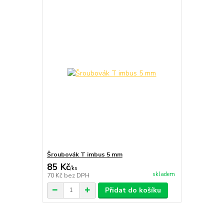
Šroubovák T imbus 5 mm
85 Kč
/
ks
skladem
70 Kč
bez DPH
Přidat do košíku