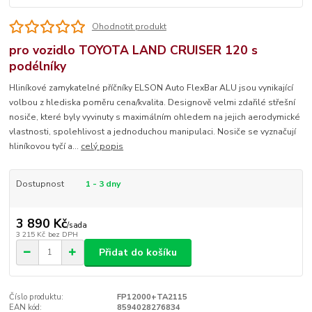
Ohodnotit produkt
pro vozidlo TOYOTA LAND CRUISER 120 s
podélníky
Hliníkové zamykatelné příčníky ELSON Auto FlexBar ALU jsou vynikající
volbou z hlediska poměru cena/kvalita. Designově velmi zdařilé střešní
nosiče, které byly vyvinuty s maximálním ohledem na jejich aerodymické
vlastnosti, spolehlivost a jednoduchou manipulaci. Nosiče se vyznačují
hliníkovou tyčí a...
celý popis
Dostupnost
1 - 3 dny
3 890 Kč
/
sada
3 215 Kč
bez DPH
Přidat do košíku
Číslo produktu:
FP12000+TA2115
EAN kód:
8594028276834