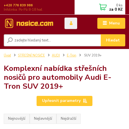
0
ks
+420 776 839 986
za
0 Kč
Infolinka: Po-Pá 8-18 hod.
Menu
Hledat
Úvod
STŘEŠNÍ NOSIČE
AUDI
E-Tron
SUV 2019+
Komplexní nabídka střešních
nosičů pro automobily Audi E-
Tron SUV 2019+
Upřesnit parametry
Nejnovější
Nejlevnější
Nejdražší