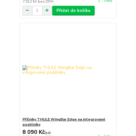
1 - 3 dny
7 512 Kč
bez DPH
Přidat do košíku
Příčníky THULE WingBar Edge na integrované
podélníky
8 090 Kč
/
pár