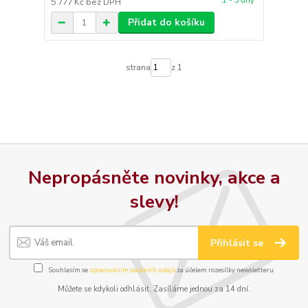
1 - 3 dny
5 777 Kč
bez DPH
Přidat do košíku
strana
z 1
Nepropásněte novinky, akce a
slevy!
Přihlásit se
Souhlasím se
zpracováním osobních údajů
za účelem rozesílky newsletteru.
Můžete se kdykoli odhlásit. Zasíláme jednou za 14 dní.