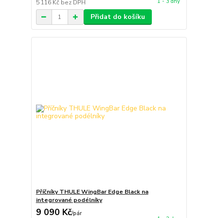
1 - 3 dny
5 116 Kč
bez DPH
Přidat do košíku
Příčníky THULE WingBar Edge Black na
integrované podélníky
9 090 Kč
/
pár