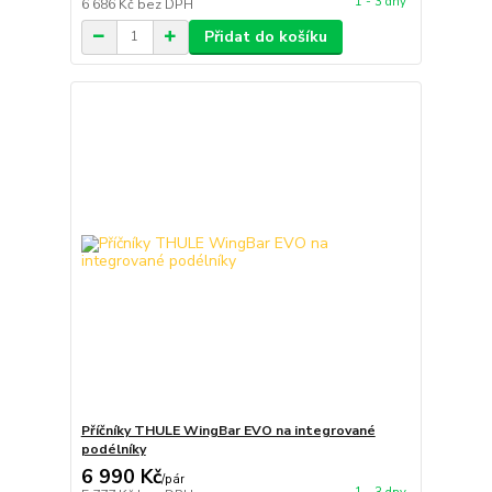
1 - 3 dny
6 686 Kč
bez DPH
Přidat do košíku
Příčníky THULE WingBar EVO na integrované
podélníky
6 990 Kč
/
pár