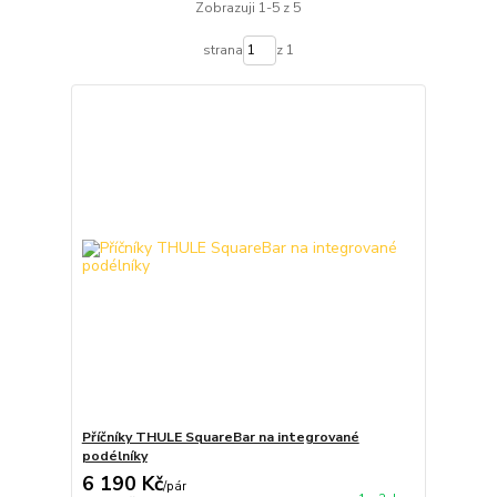
Zobrazuji 1-5 z 5
strana
z 1
Příčníky THULE SquareBar na integrované
podélníky
6 190 Kč
/
pár