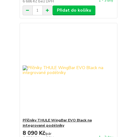
1 - 3 dny
6 686 Kč
bez DPH
Přidat do košíku
Příčníky THULE WingBar EVO Black na
integrované podélníky
8 090 Kč
/
pár