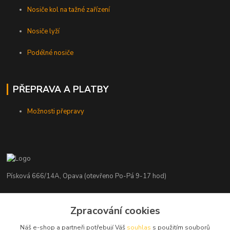
Nosiče kol na tažné zařízení
Nosiče lyží
Podélné nosiče
PŘEPRAVA A PLATBY
Možnosti přepravy
Písková 666/14A, Opava (otevřeno Po-Pá 9-17 hod)
Radim Kaděrka
Zpracování cookies
+420 776 839 986
Infolinka: Po-Pá 8-18 hod.
Náš e-shop a partneři potřebují Váš
souhlas
s použitím souborů