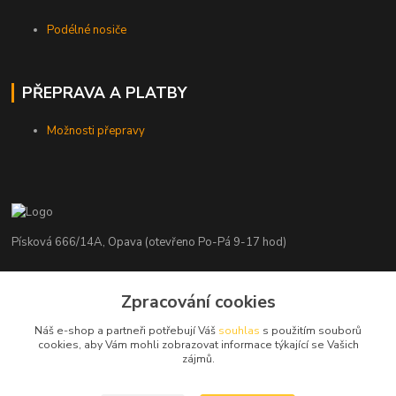
Podélné nosiče
PŘEPRAVA A PLATBY
Možnosti přepravy
Písková 666/14A, Opava (otevřeno Po-Pá 9-17 hod)
Radim Kaděrka
Zpracování cookies
+420 776 839 986
Infolinka: Po-Pá 8-18 hod.
Náš e-shop a partneři potřebují Váš
souhlas
s použitím souborů
cookies, aby Vám mohli zobrazovat informace týkající se Vašich
info@nosice.com
zájmů.