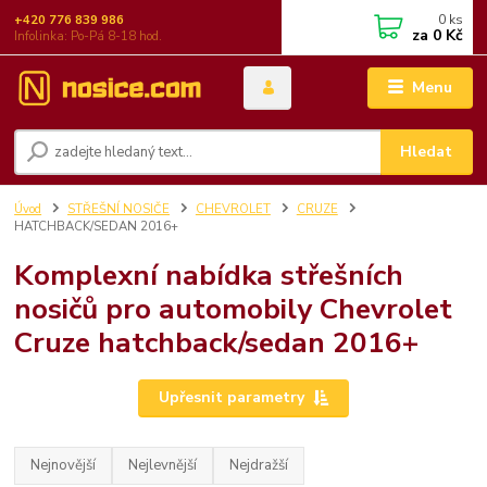
0
ks
+420 776 839 986
za
0 Kč
Infolinka: Po-Pá 8-18 hod.
Menu
Hledat
Úvod
STŘEŠNÍ NOSIČE
CHEVROLET
CRUZE
HATCHBACK/SEDAN 2016+
Komplexní nabídka střešních
nosičů pro automobily Chevrolet
Cruze hatchback/sedan 2016+
Upřesnit parametry
Nejnovější
Nejlevnější
Nejdražší