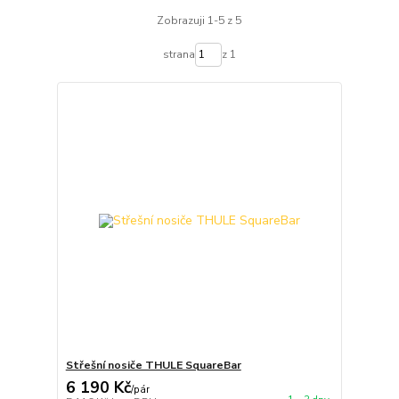
Zobrazuji 1-5 z 5
strana
z 1
Střešní nosiče THULE SquareBar
6 190 Kč
/
pár