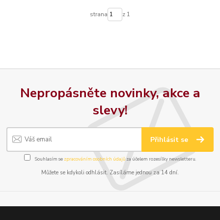
strana
z 1
Nepropásněte novinky, akce a
slevy!
Přihlásit se
Souhlasím se
zpracováním osobních údajů
za účelem rozesílky newsletteru.
Můžete se kdykoli odhlásit. Zasíláme jednou za 14 dní.