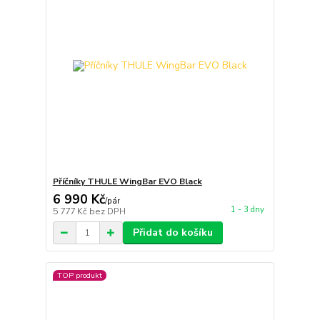
Příčníky THULE WingBar EVO Black
6 990 Kč
/
pár
1 - 3 dny
5 777 Kč
bez DPH
Přidat do košíku
TOP produkt