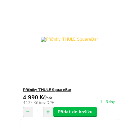
Příčníky THULE SquareBar
4 990 Kč
/
pár
1 - 3 dny
4 124 Kč
bez DPH
Přidat do košíku