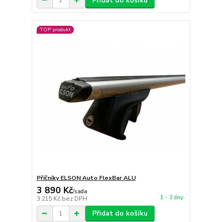
Přidat do košíku
TOP produkt
Příčníky ELSON Auto FlexBar ALU
3 890 Kč
/
sada
1 - 3 dny
3 215 Kč
bez DPH
Přidat do košíku