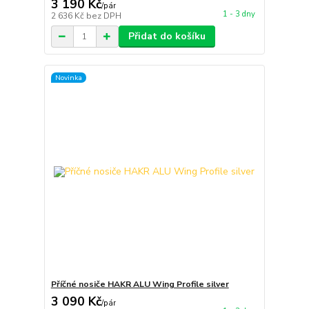
3 190 Kč
/
pár
1 - 3 dny
2 636 Kč
bez DPH
Přidat do košíku
Novinka
Příčné nosiče HAKR ALU Wing Profile silver
3 090 Kč
/
pár