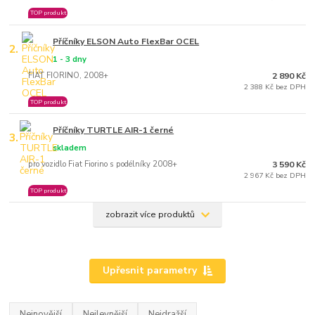
TOP produkt
Příčníky ELSON Auto FlexBar OCEL
2.
1 - 3 dny
FIAT FIORINO, 2008+
2 890 Kč
2 388 Kč bez DPH
TOP produkt
Příčníky TURTLE AIR-1 černé
3.
skladem
pro vozidlo Fiat Fiorino s podélníky 2008+
3 590 Kč
2 967 Kč bez DPH
TOP produkt
zobrazit více produktů
Upřesnit parametry
Nejnovější
Nejlevnější
Nejdražší