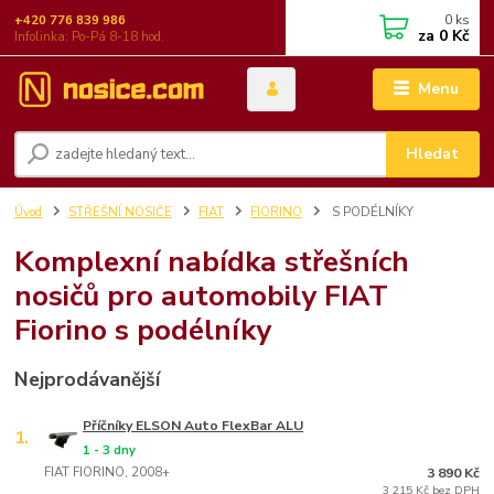
0
ks
+420 776 839 986
za
0 Kč
Infolinka: Po-Pá 8-18 hod.
Menu
Hledat
Úvod
STŘEŠNÍ NOSIČE
FIAT
FIORINO
S PODÉLNÍKY
Komplexní nabídka střešních
nosičů pro automobily FIAT
Fiorino s podélníky
Nejprodávanější
Příčníky ELSON Auto FlexBar ALU
1.
1 - 3 dny
FIAT FIORINO, 2008+
3 890 Kč
3 215 Kč bez DPH