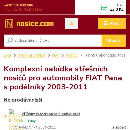
0
ks
+420 776 839 986
za
0 Kč
Infolinka: Po-Pá 8-18 hod.
Menu
Hledat
Úvod
STŘEŠNÍ NOSIČE
FIAT
PANDA
S PODÉLNÍKY 2003-2011
Komplexní nabídka střešních
nosičů pro automobily FIAT Pana
s podélníky 2003-2011
Nejprodávanější
Příčníky ELSON Auto FlexBar ALU
1.
1 - 3 dny
FIAT PANDA 4x4 2004-2011
3 890 Kč