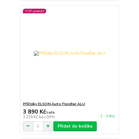
TOP produkt
Příčníky ELSON Auto FlexBar ALU
3 890 Kč
/
sada
1 - 3 dny
3 215 Kč
bez DPH
Přidat do košíku