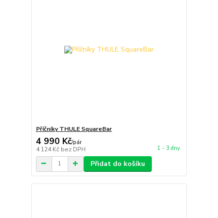
Příčníky THULE SquareBar
4 990 Kč
/
pár
1 - 3 dny
4 124 Kč
bez DPH
Přidat do košíku