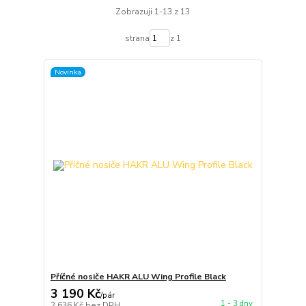
Zobrazuji 1-13 z 13
strana
z 1
Novinka
Příčné nosiče HAKR ALU Wing Profile Black
3 190 Kč
/
pár
1 - 3 dny
2 636 Kč
bez DPH