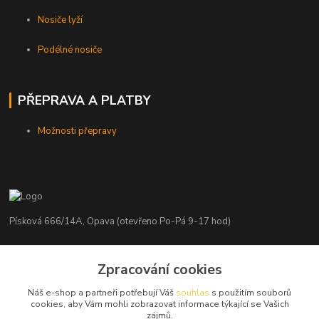
Nosiče lyží
Podélné nosiče
PŘEPRAVA A PLATBY
Možnosti přepravy
Písková 666/14A, Opava (otevřeno Po-Pá 9-17 hod)
Radim Kaděrka
+420 776 839 986
Zpracování cookies
Infolinka: Po-Pá 8-18 hod.
Náš e-shop a partneři potřebují Váš
souhlas
s použitím souborů
cookies, aby Vám mohli zobrazovat informace týkající se Vašich
info@nosice.com
zájmů.