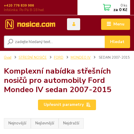
0
ks
+420 776 839 986
za
0 Kč
Infolinka: Po-Pá 8-18 hod.
Menu
Hledat
Úvod
STŘEŠNÍ NOSIČE
FORD
MONDEO IV
SEDAN 2007-2015
Komplexní nabídka střešních
nosičů pro automobily Ford
Mondeo IV sedan 2007-2015
Upřesnit parametry
Nejnovější
Nejlevnější
Nejdražší