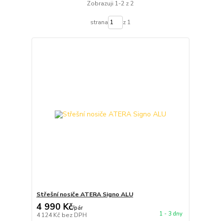
Zobrazuji 1-2 z 2
strana
z 1
Střešní nosiče ATERA Signo ALU
4 990 Kč
/
pár
1 - 3 dny
4 124 Kč
bez DPH