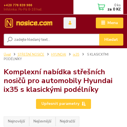
0
ks
+420 776 839 986
za
0 Kč
Infolinka: Po-Pá 8-18 hod.
Menu
Hledat
Úvod
STŘEŠNÍ NOSIČE
HYUNDAI
ix35
S KLASICKÝMI
PODÉLNÍKY
Komplexní nabídka střešních
nosičů pro automobily Hyundai
ix35 s klasickými podélníky
Upřesnit parametry
Nejnovější
Nejlevnější
Nejdražší