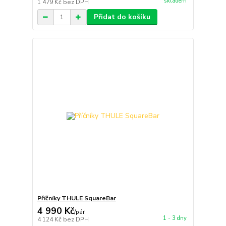
skladem
1 479 Kč
bez DPH
Přidat do košíku
Příčníky THULE SquareBar
4 990 Kč
/
pár
1 - 3 dny
4 124 Kč
bez DPH