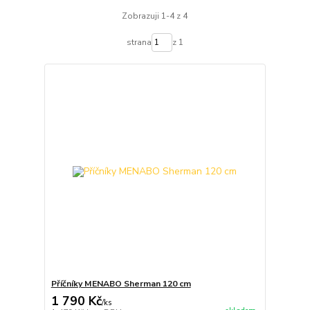
Zobrazuji 1-4 z 4
strana
z 1
Příčníky MENABO Sherman 120 cm
1 790 Kč
/
ks