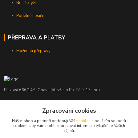
Nosiče lyží
Podélné nosiče
PŘEPRAVA A PLATBY
Možnosti přepravy
Písková 666/14A, Opava (otevřeno Po-Pá 9-17 hod)
Radim Kaděrka
+420 776 839 986
Zpracování cookies
Infolinka: Po-Pá 8-18 hod.
Náš e-shop a partneři potřebují Váš
souhlas
s použitím souborů
cookies, aby Vám mohli zobrazovat informace týkající se Vašich
info@nosice.com
zájmů.