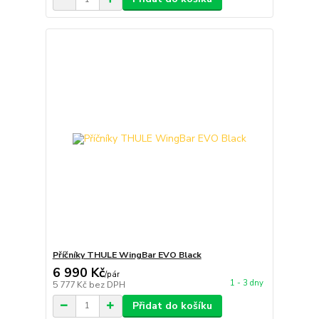
Příčníky THULE WingBar EVO Black
6 990 Kč
/
pár
1 - 3 dny
5 777 Kč
bez DPH
Přidat do košíku