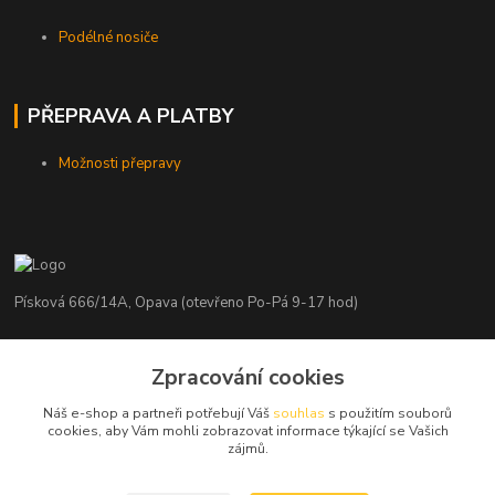
Podélné nosiče
PŘEPRAVA A PLATBY
Možnosti přepravy
Písková 666/14A, Opava (otevřeno Po-Pá 9-17 hod)
Radim Kaděrka
Zpracování cookies
+420 776 839 986
Infolinka: Po-Pá 8-18 hod.
Náš e-shop a partneři potřebují Váš
souhlas
s použitím souborů
cookies, aby Vám mohli zobrazovat informace týkající se Vašich
info@nosice.com
zájmů.