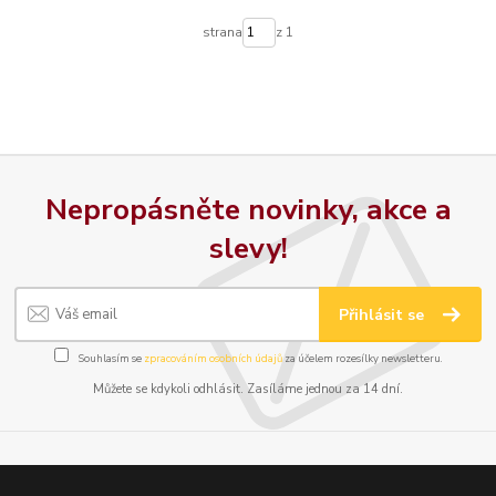
strana
z 1
Nepropásněte novinky, akce a
slevy!
Přihlásit se
Souhlasím se
zpracováním osobních údajů
za účelem rozesílky newsletteru.
Můžete se kdykoli odhlásit. Zasíláme jednou za 14 dní.