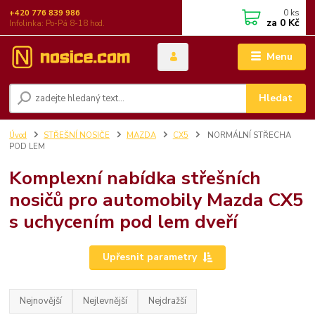
0
ks
+420 776 839 986
za
0 Kč
Infolinka: Po-Pá 8-18 hod.
Menu
Hledat
Úvod
STŘEŠNÍ NOSIČE
MAZDA
CX5
NORMÁLNÍ STŘECHA
POD LEM
Komplexní nabídka střešních
nosičů pro automobily Mazda CX5
s uchycením pod lem dveří
Upřesnit parametry
Nejnovější
Nejlevnější
Nejdražší