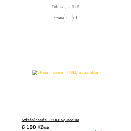
Zobrazuji 1-5 z 5
strana
z 1
Střešní nosiče THULE SquareBar
6 190 Kč
/
pár