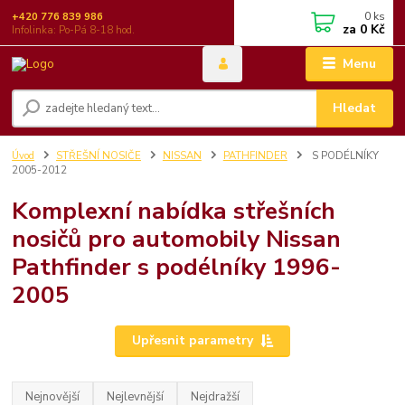
0
ks
+420 776 839 986
za
0 Kč
Infolinka: Po-Pá 8-18 hod.
Menu
Hledat
Úvod
STŘEŠNÍ NOSIČE
NISSAN
PATHFINDER
S PODÉLNÍKY
2005-2012
Komplexní nabídka střešních
nosičů pro automobily Nissan
Pathfinder s podélníky 1996-
2005
Upřesnit parametry
Nejnovější
Nejlevnější
Nejdražší