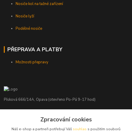
Nosiče kol na tažné zařízení
Nosiče lyží
Podélné nosiče
PŘEPRAVA A PLATBY
Možnosti přepravy
Písková 666/14A, Opava (otevřeno Po-Pá 9-17 hod)
Radim Kaděrka
+420 776 839 986
Zpracování cookies
Infolinka: Po-Pá 8-18 hod.
Náš e-shop a partneři potřebují Váš
souhlas
s použitím souborů