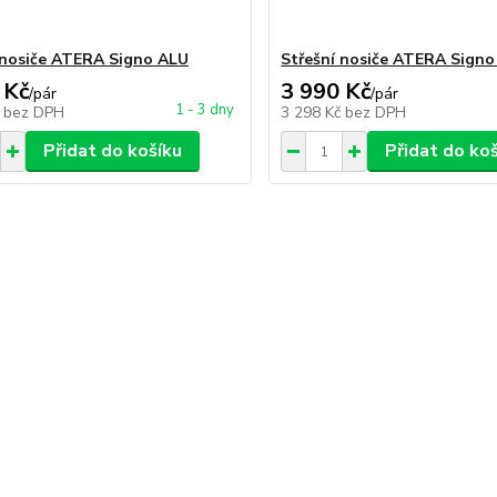
 nosiče ATERA Signo ALU
Střešní nosiče ATERA Sign
 Kč
3 990 Kč
/
pár
/
pár
1 - 3 dny
č
bez DPH
3 298 Kč
bez DPH
Přidat do košíku
Přidat do ko