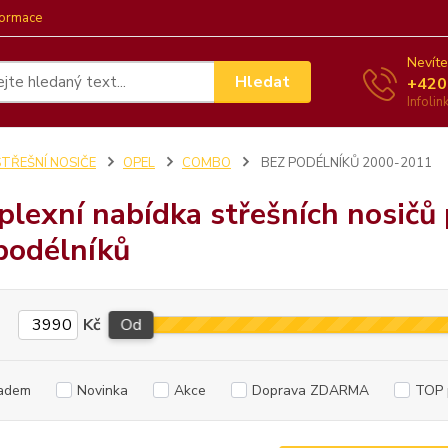
formace
Nevíte
Hledat
+420
Infoli
STŘEŠNÍ NOSIČE
OPEL
COMBO
BEZ PODÉLNÍKŮ 2000-2011
lexní nabídka střešních nosičů
podélníků
Kč
Od
adem
Novinka
Akce
Doprava ZDARMA
TOP 