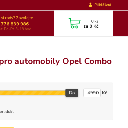
Přihlášení
 si rady? Zavolejte.
0
ks
 776 839 986
za
0 Kč
nka: Po-Pá 8-18 hod.
 pro automobily Opel Combo
Do
Kč
produkt