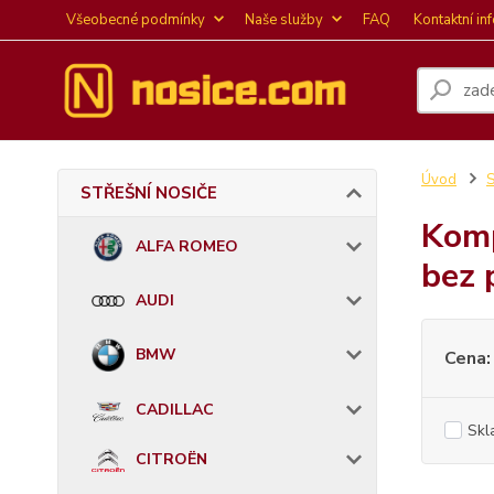
Všeobecné podmínky
Naše služby
FAQ
Kontaktní in
Úvod
STŘEŠNÍ NOSIČE
Komp
ALFA ROMEO
bez 
AUDI
BMW
Cena:
CADILLAC
Skl
CITROËN