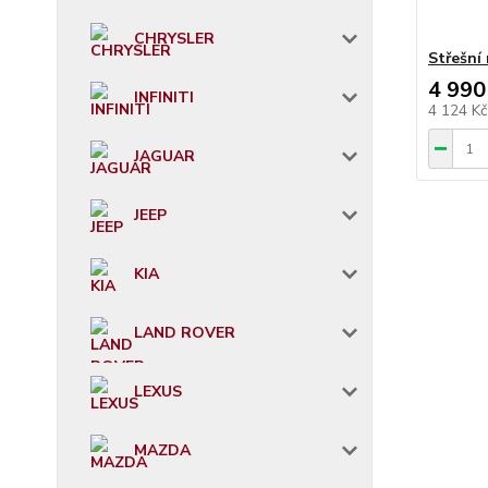
CHRYSLER
Střešní
4 990
INFINITI
4 124 K
JAGUAR
JEEP
KIA
LAND ROVER
LEXUS
MAZDA