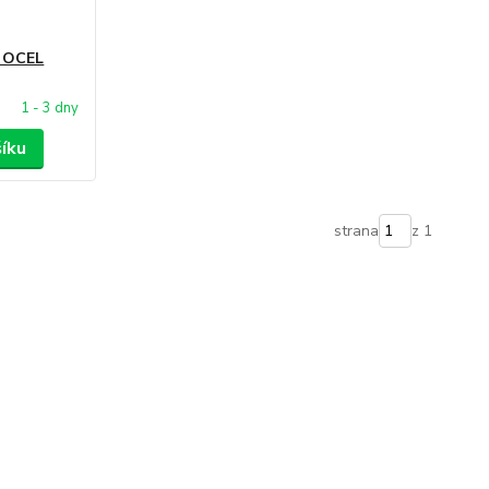
o OCEL
1 - 3 dny
šíku
strana
z 1