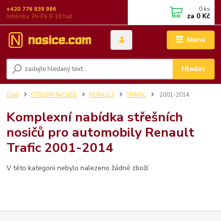
0
ks
+420 776 839 986
za
0 Kč
Infolinka: Po-Pá 8-18 hod.
Menu
Hledat
Úvod
STŘEŠNÍ NOSIČE
RENAULT
TRAFIC
2001-2014
Komplexní nabídka střešních
nosičů pro automobily Renault
Trafic 2001-2014
V této kategorii nebylo nalezeno žádné zboží.