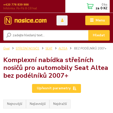
0
ks
+420 776 839 986
za
0 Kč
Infolinka: Po-Pá 8-18 hod.
Menu
Hledat
Úvod
STŘEŠNÍ NOSIČE
SEAT
ALTEA
BEZ PODÉLNÍKŮ 2007+
Komplexní nabídka střešních
nosičů pro automobily Seat Altea
bez podélníků 2007+
Upřesnit parametry
Nejnovější
Nejlevnější
Nejdražší