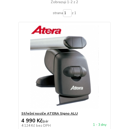
Zobrazuji 1-2 z 2
strana
z 1
Střešní nosiče ATERA Signo ALU
4 990 Kč
/
pár
1 - 3 dny
4 124 Kč
bez DPH