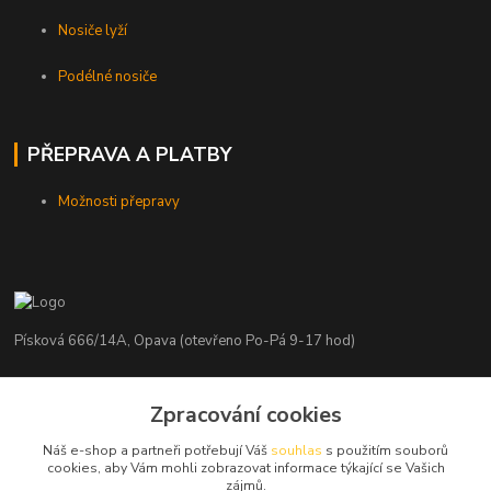
Nosiče lyží
Podélné nosiče
PŘEPRAVA A PLATBY
Možnosti přepravy
Písková 666/14A, Opava (otevřeno Po-Pá 9-17 hod)
Radim Kaděrka
+420 776 839 986
Zpracování cookies
Infolinka: Po-Pá 8-18 hod.
Náš e-shop a partneři potřebují Váš
souhlas
s použitím souborů
cookies, aby Vám mohli zobrazovat informace týkající se Vašich
info@nosice.com
zájmů.