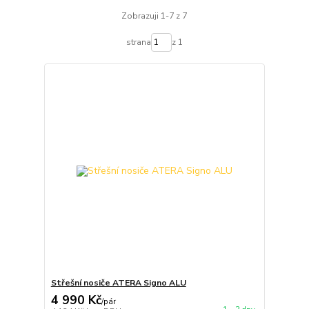
Zobrazuji 1-7 z 7
strana
z 1
Střešní nosiče ATERA Signo ALU
4 990 Kč
/
pár