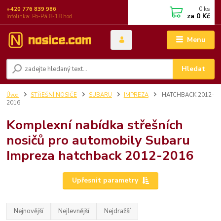
0
ks
+420 776 839 986
za
0 Kč
Infolinka: Po-Pá 8-18 hod.
Menu
Hledat
Úvod
STŘEŠNÍ NOSIČE
SUBARU
IMPREZA
HATCHBACK 2012-
2016
Komplexní nabídka střešních
nosičů pro automobily Subaru
Impreza hatchback 2012-2016
Upřesnit parametry
Nejnovější
Nejlevnější
Nejdražší