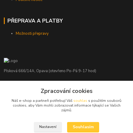
PŘEPRAVA A PLATBY
Možnosti přepravy
Písková 666/14A, Opava (otevřeno Po-Pá 9-17 hod)
Radim Kaděrka
Zpracování cookies
+420 776 839 986
Infolinka: Po-Pá 8-18 hod.
Náš e-shop a partneři potřebují Váš
souhlas
s použitím souborů
cookies, aby Vám mohli zobrazovat informace týkající se Vašich
info@nosice.com
zájmů.
Souhlasím
Nastavení