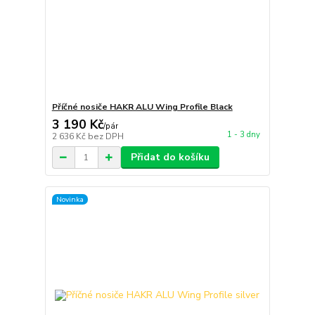
Příčné nosiče HAKR ALU Wing Profile Black
3 190 Kč
/
pár
1 - 3 dny
2 636 Kč
bez DPH
Přidat do košíku
Novinka