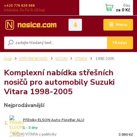
0
ks
+420 776 839 986
za
0 Kč
Infolinka: Po-Pá 8-18 hod.
Menu
Hledat
Úvod
STŘEŠNÍ NOSIČE
SUZUKI
VITARA
1998-2005
Komplexní nabídka střešních
nosičů pro automobily Suzuki
Vitara 1998-2005
Nejprodávanější
Příčníky ELSON Auto FlexBar ALU
1.
1 - 3 dny
SUZUKI VITARA s podélníky
3 890 Kč