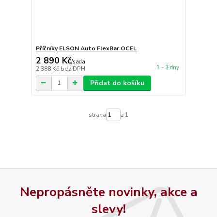
Příčníky ELSON Auto FlexBar OCEL
2 890 Kč
/
sada
1 - 3 dny
2 388 Kč
bez DPH
Přidat do košíku
strana
z 1
Nepropásněte novinky, akce a
slevy!