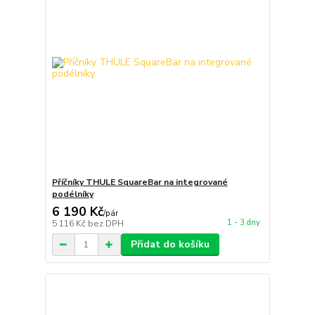
Příčníky THULE SquareBar na integrované
podélníky
6 190 Kč
/
pár
1 - 3 dny
5 116 Kč
bez DPH
Přidat do košíku