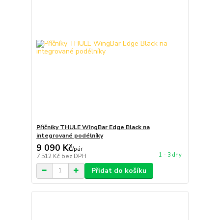
Příčníky THULE WingBar Edge Black na
integrované podélníky
9 090 Kč
/
pár
1 - 3 dny
7 512 Kč
bez DPH
Přidat do košíku