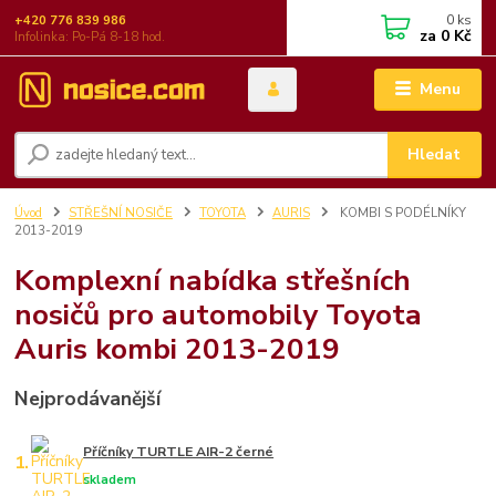
0
ks
+420 776 839 986
za
0 Kč
Infolinka: Po-Pá 8-18 hod.
Menu
Hledat
Úvod
STŘEŠNÍ NOSIČE
TOYOTA
AURIS
KOMBI S PODÉLNÍKY
2013-2019
Komplexní nabídka střešních
nosičů pro automobily Toyota
Auris kombi 2013-2019
Nejprodávanější
Příčníky TURTLE AIR-2 černé
1.
skladem