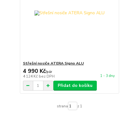
Střešní nosiče ATERA Signo ALU
4 990 Kč
/
pár
1 - 3 dny
4 124 Kč
bez DPH
Přidat do košíku
strana
z 1