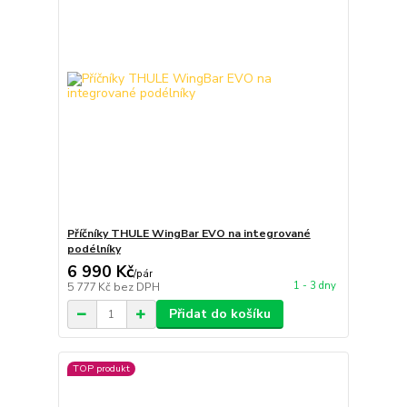
Příčníky THULE WingBar EVO na integrované
podélníky
6 990 Kč
/
pár
1 - 3 dny
5 777 Kč
bez DPH
Přidat do košíku
TOP produkt