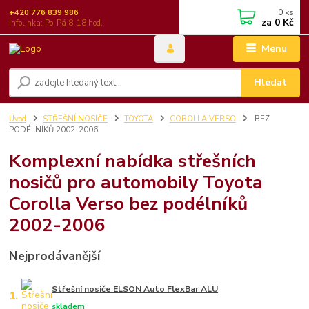
0
ks
+420 776 839 986
za
0 Kč
Infolinka: Po-Pá 8-18 hod.
Menu
Hledat
Úvod
STŘEŠNÍ NOSIČE
TOYOTA
COROLLA VERSO
BEZ
PODÉLNÍKŮ 2002-2006
Komplexní nabídka střešních
nosičů pro automobily Toyota
Corolla Verso bez podélníků
2002-2006
Nejprodávanější
Střešní nosiče ELSON Auto FlexBar ALU
1.
skladem