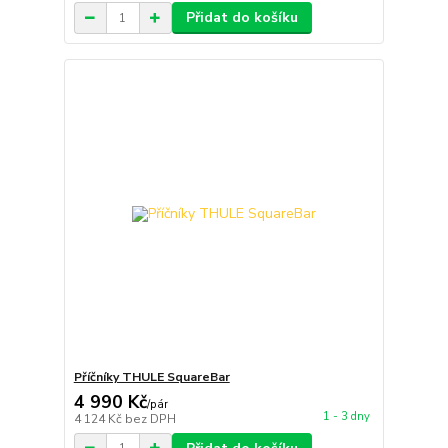
Přidat do košíku
Příčníky THULE SquareBar
4 990 Kč
/
pár
1 - 3 dny
4 124 Kč
bez DPH