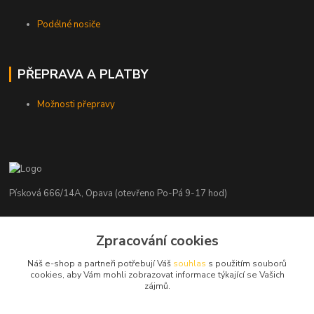
Podélné nosiče
PŘEPRAVA A PLATBY
Možnosti přepravy
Písková 666/14A, Opava (otevřeno Po-Pá 9-17 hod)
Radim Kaděrka
+420 776 839 986
Zpracování cookies
Infolinka: Po-Pá 8-18 hod.
Náš e-shop a partneři potřebují Váš
souhlas
s použitím souborů
cookies, aby Vám mohli zobrazovat informace týkající se Vašich
info@nosice.com
zájmů.