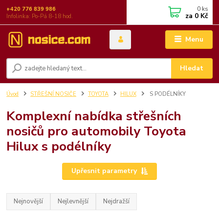
0
ks
+420 776 839 986
za
0 Kč
Infolinka: Po-Pá 8-18 hod.
Menu
Hledat
Úvod
STŘEŠNÍ NOSIČE
TOYOTA
HILUX
S PODÉLNÍKY
Komplexní nabídka střešních
nosičů pro automobily Toyota
Hilux s podélníky
Upřesnit parametry
Nejnovější
Nejlevnější
Nejdražší