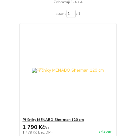
Zobrazuji 1-4 z 4
strana
z 1
Příčníky MENABO Sherman 120 cm
1 790 Kč
/
ks
skladem
1 479 Kč
bez DPH