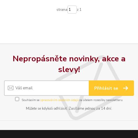
strana
z 1
Nepropásněte novinky, akce a
slevy!
Přihlásit se
Souhlasím se
zpracováním osobních údajů
za účelem rozesílky newsletteru.
Můžete se kdykoli odhlásit. Zasíláme jednou za 14 dní.