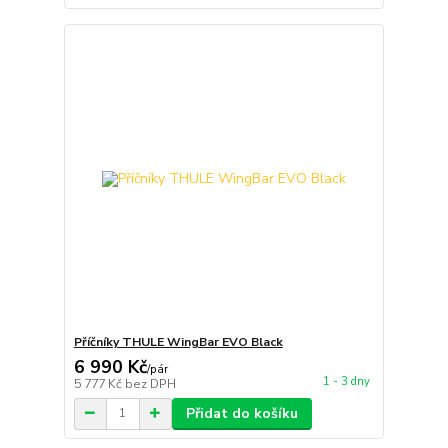
Příčníky THULE WingBar EVO Black
6 990 Kč
/
pár
1 - 3 dny
5 777 Kč
bez DPH
Přidat do košíku