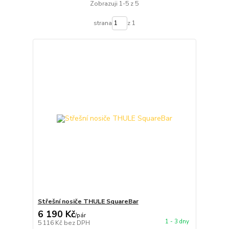
Zobrazuji 1-5 z 5
strana
z 1
Střešní nosiče THULE SquareBar
6 190 Kč
/
pár
1 - 3 dny
5 116 Kč
bez DPH