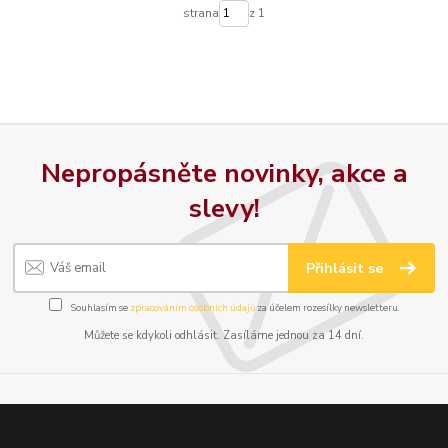
strana
z 1
Nepropásněte novinky, akce a
slevy!
Přihlásit se
Souhlasím se
zpracováním osobních údajů
za účelem rozesílky newsletteru.
Můžete se kdykoli odhlásit. Zasíláme jednou za 14 dní.