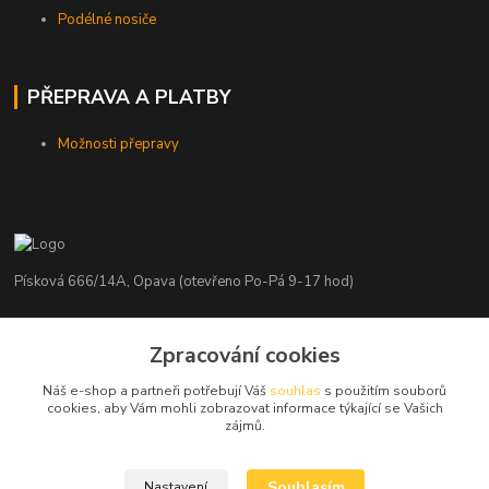
Podélné nosiče
PŘEPRAVA A PLATBY
Možnosti přepravy
Písková 666/14A, Opava (otevřeno Po-Pá 9-17 hod)
Radim Kaděrka
Zpracování cookies
+420 776 839 986
Infolinka: Po-Pá 8-18 hod.
Náš e-shop a partneři potřebují Váš
souhlas
s použitím souborů
cookies, aby Vám mohli zobrazovat informace týkající se Vašich
info@nosice.com
zájmů.
Souhlasím
Nastavení