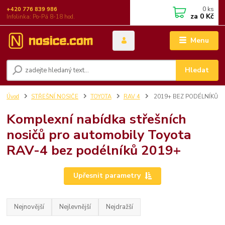
0
ks
+420 776 839 986
za
0 Kč
Infolinka: Po-Pá 8-18 hod.
Menu
Hledat
Úvod
STŘEŠNÍ NOSIČE
TOYOTA
RAV 4
2019+ BEZ PODÉLNÍKŮ
Komplexní nabídka střešních
nosičů pro automobily Toyota
RAV-4 bez podélníků 2019+
Upřesnit parametry
Nejnovější
Nejlevnější
Nejdražší