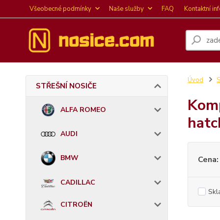
Všeobecné podmínky
Naše služby
FAQ
Kontaktní in
Úvod
STŘEŠNÍ NOSIČE
Komp
ALFA ROMEO
hatc
AUDI
BMW
Cena:
CADILLAC
Skl
CITROËN