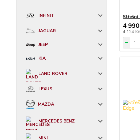
INFINITI
Střešní
4 990
JAGUAR
4 124 K
JEEP
KIA
LAND ROVER
LEXUS
MAZDA
MERCEDES BENZ
MINI