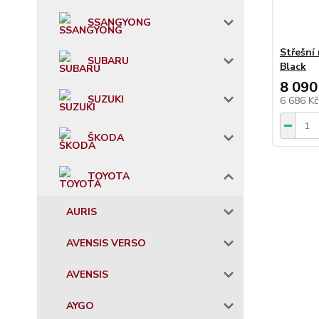
SSANGYONG
Střešní
SUBARU
Black
8 090
SUZUKI
6 686 K
ŠKODA
TOYOTA
AURIS
AVENSIS VERSO
AVENSIS
AYGO