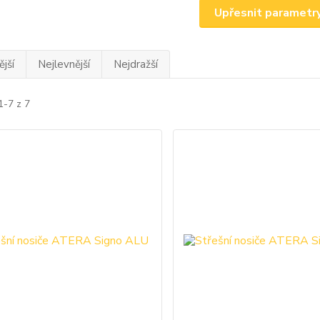
Upřesnit parametr
jší
Nejlevnější
Nejdražší
1-7 z 7