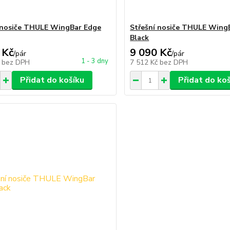
 nosiče THULE WingBar Edge
Střešní nosiče THULE Wing
Black
 Kč
9 090 Kč
/
pár
/
pár
1 - 3 dny
č
bez DPH
7 512 Kč
bez DPH
Přidat do košíku
Přidat do ko