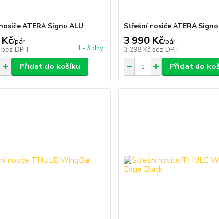
 nosiče ATERA Signo ALU
Střešní nosiče ATERA Sign
 Kč
3 990 Kč
/
pár
/
pár
1 - 3 dny
č
bez DPH
3 298 Kč
bez DPH
Přidat do košíku
Přidat do ko