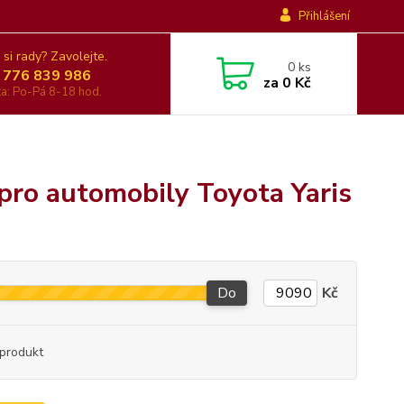
Přihlášení
 si rady? Zavolejte.
0
ks
 776 839 986
za
0 Kč
nka: Po-Pá 8-18 hod.
pro automobily Toyota Yaris
Do
Kč
produkt