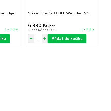
Bar Edge
Střešní nosiče THULE WingBar EVO
6 990 Kč
/
pár
1 - 3 dny
1 - 3 dny
5 777 Kč
bez DPH
šíku
Přidat do košíku