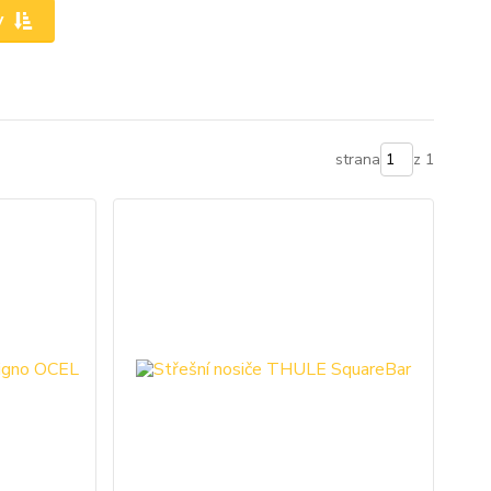
y
strana
z 1