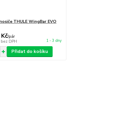
 nosiče THULE WingBar EVO
 Kč
/
pár
1 - 3 dny
č
bez DPH
Přidat do košíku