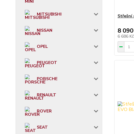
MITSUBISHI
Střešní
8 090
NISSAN
6 686 K
OPEL
PEUGEOT
PORSCHE
RENAULT
ROVER
SEAT