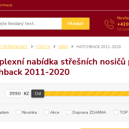
formace
Nevíte
Hledat
+420
Infoli
STŘEŠNÍ NOSIČE
TOYOTA
YARIS
HATCHBACK 2011-2020
lexní nabídka střešních nosičů 
hback 2011-2020
Kč
Od
adem
Novinka
Akce
Doprava ZDARMA
TOP 