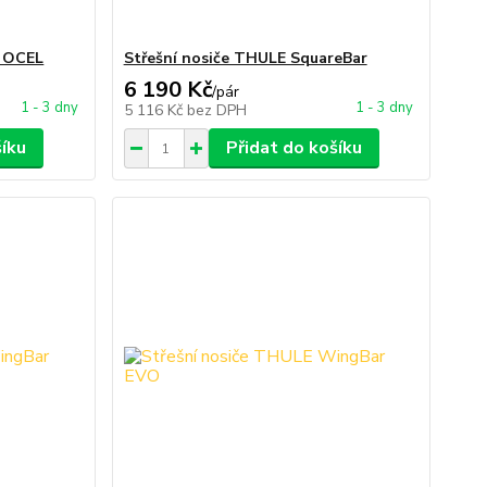
o OCEL
Střešní nosiče THULE SquareBar
6 190 Kč
/
pár
1 - 3 dny
1 - 3 dny
5 116 Kč
bez DPH
šíku
Přidat do košíku