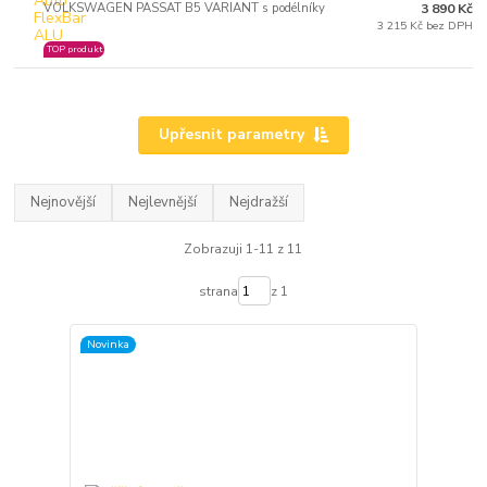
VOLKSWAGEN PASSAT B5 VARIANT s podélníky
3 890 Kč
3 215 Kč bez DPH
TOP produkt
Upřesnit parametry
Nejnovější
Nejlevnější
Nejdražší
Zobrazuji 1-11 z 11
strana
z 1
Novinka