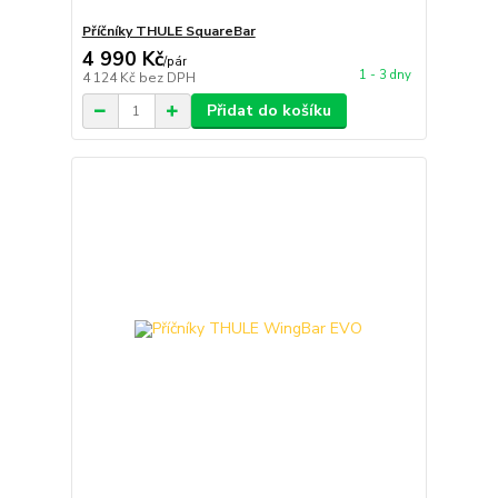
Příčníky THULE SquareBar
4 990 Kč
/
pár
1 - 3 dny
4 124 Kč
bez DPH
Přidat do košíku