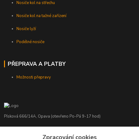
Nosiče kol na střechu
Nosiče kol na tažné zařízení
Nosiče lyží
Podélné nosiče
PŘEPRAVA A PLATBY
Možnosti přepravy
Písková 666/14A, Opava (otevřeno Po-Pá 9-17 hod)
Radim Kaděrka
Zpracování cookies
+420 776 839 986