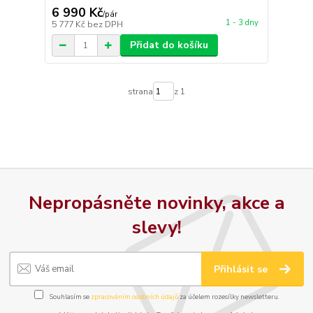
6 990 Kč
/
pár
1 - 3 dny
5 777 Kč
bez DPH
Přidat do košíku
strana
z 1
Nepropásněte novinky, akce a
slevy!
Přihlásit se
Souhlasím se
zpracováním osobních údajů
za účelem rozesílky newsletteru.