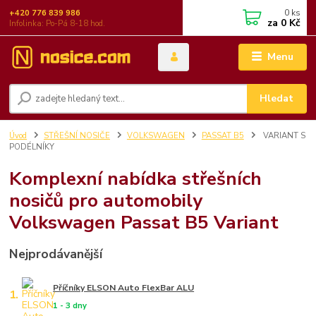
0
ks
+420 776 839 986
za
0 Kč
Infolinka: Po-Pá 8-18 hod.
Menu
Hledat
Úvod
STŘEŠNÍ NOSIČE
VOLKSWAGEN
PASSAT B5
VARIANT S
PODÉLNÍKY
Komplexní nabídka střešních
nosičů pro automobily
Volkswagen Passat B5 Variant
Nejprodávanější
Příčníky ELSON Auto FlexBar ALU
1.
1 - 3 dny