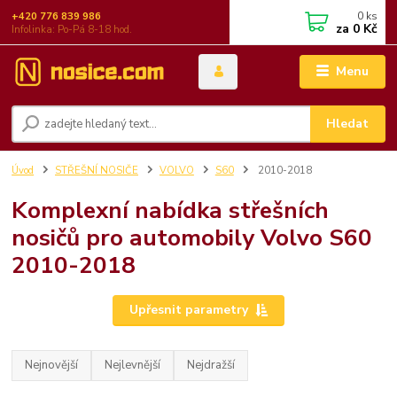
0
ks
+420 776 839 986
za
0 Kč
Infolinka: Po-Pá 8-18 hod.
Menu
Hledat
Úvod
STŘEŠNÍ NOSIČE
VOLVO
S60
2010-2018
Komplexní nabídka střešních
nosičů pro automobily Volvo S60
2010-2018
Upřesnit parametry
Nejnovější
Nejlevnější
Nejdražší