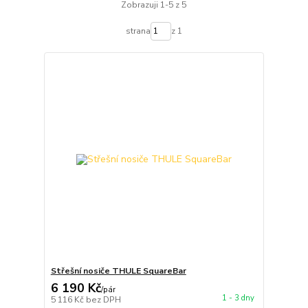
Zobrazuji 1-5 z 5
strana
z 1
Střešní nosiče THULE SquareBar
6 190 Kč
/
pár
1 - 3 dny
5 116 Kč
bez DPH