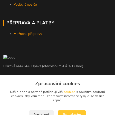
Podélné nosiče
PŘEPRAVA A PLATBY
Možnosti přepravy
Písková 666/14A, Opava (otevřeno Po-Pá 9-17 hod)
Radim Kaděrka
Zpracování cookies
+420 776 839 986
Infolinka: Po-Pá 8-18 hod.
Náš e-shop a partneři potřebují Váš
souhlas
s použitím souborů
cookies, aby Vám mohli zobrazovat informace týkající se Vašich
info@nosice.com
zájmů.
Souhlasím
Nastavení