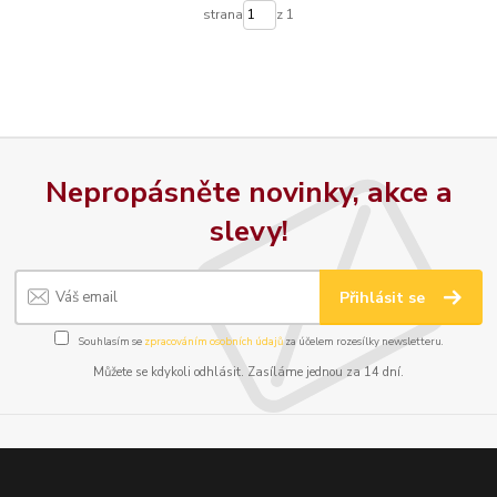
strana
z 1
Nepropásněte novinky, akce a
slevy!
Přihlásit se
Souhlasím se
zpracováním osobních údajů
za účelem rozesílky newsletteru.
Můžete se kdykoli odhlásit. Zasíláme jednou za 14 dní.