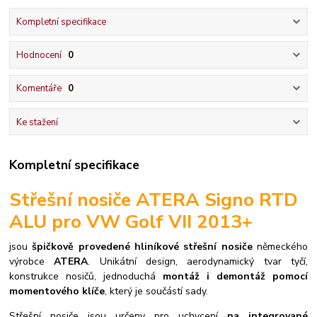
Kompletní specifikace
Hodnocení
0
Komentáře
0
Ke stažení
Kompletní specifikace
Střešní nosiče ATERA Signo RTD
ALU pro VW Golf VII 2013+
jsou
špičkově provedené hliníkové střešní nosiče
německého
výrobce
ATERA
. Unikátní design, aerodynamický tvar tyčí,
konstrukce nosičů, jednoduchá
montáž i demontáž pomocí
momentového klíče
, který je součástí sady.
S
třešní nosiče jsou určeny pro uchycení
na integrované