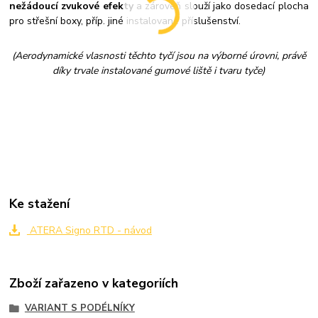
nežádoucí zvukové efekty
a zároveň slouží jako dosedací plocha
pro střešní boxy, příp. jiné instalované příslušenství.
(Aerodynamické vlasnosti těchto tyčí jsou na výborné úrovni, právě
díky trvale instalované gumové liště i tvaru tyče)
Ke stažení
ATERA Signo RTD - návod
Zboží zařazeno v kategoriích
VARIANT S PODÉLNÍKY