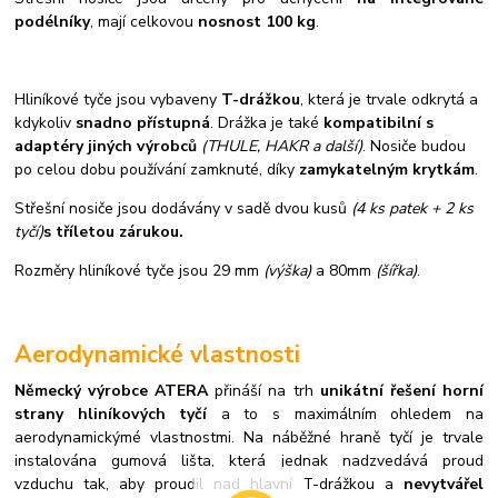
podélníky
, mají celkovou
nosnost 100 kg
.
Hliníkové tyče jsou vybaveny
T-drážkou
, která je trvale odkrytá a
kdykoliv
snadno přístupná
. Drážka je také
kompatibilní s
adaptéry jiných výrobců
(THULE, HAKR a další)
. Nosiče budou
po celou dobu používání zamknuté, díky
zamykatelným krytkám
.
Střešní nosiče jsou dodávány v sadě dvou kusů
(4 ks patek + 2 ks
tyčí)
s tříletou zárukou.
Rozměry hliníkové tyče jsou 29 mm
(výška)
a 80mm
(šířka)
.
Aerodynamické vlastnosti
Německý výrobce ATERA
přináší na trh
unikátní řešení horní
strany hliníkových tyčí
a to s maximálním ohledem na
aerodynamickýmé vlastnostmi. Na náběžné hraně tyčí je trvale
instalována gumová lišta, která jednak nadzvedává proud
vzduchu tak, aby proudil nad hlavní T-drážkou a
nevytvářel