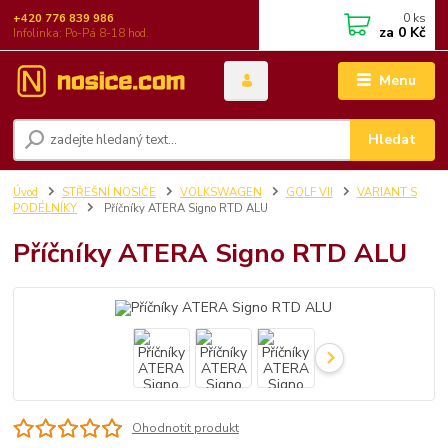
0
ks
+420 776 839 986
za
0 Kč
Infolinka: Po-Pá 8-18 hod.
Menu
Hledat
Úvod
STŘEŠNÍ NOSIČE
VOLKSWAGEN
GOLF VII
VARIANT S
PODÉLNÍKY
Příčníky ATERA Signo RTD ALU
Příčníky ATERA Signo RTD ALU
Ohodnotit produkt