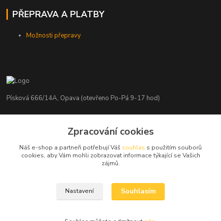
PŘEPRAVA A PLATBY
Možnosti přepravy
Písková 666/14A, Opava (otevřeno Po-Pá 9-17 hod)
Radim Kaděrka
+420 776 839 986
Zpracování cookies
Infolinka: Po-Pá 8-18 hod.
Náš e-shop a partneři potřebují Váš
souhlas
s použitím souborů
cookies, aby Vám mohli zobrazovat informace týkající se Vašich
info@nosice.com
zájmů.
Souhlasím
Nastavení