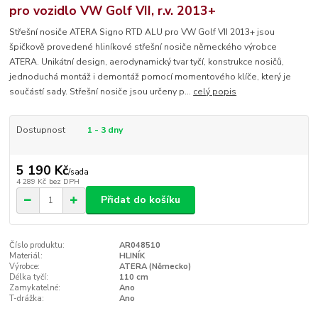
pro vozidlo VW Golf VII, r.v. 2013+
Střešní nosiče ATERA Signo RTD ALU pro VW Golf VII 2013+ jsou
špičkově provedené hliníkové střešní nosiče německého výrobce
ATERA. Unikátní design, aerodynamický tvar tyčí, konstrukce nosičů,
jednoduchá montáž i demontáž pomocí momentového klíče, který je
součástí sady. Střešní nosiče jsou určeny p...
celý popis
Dostupnost
1 - 3 dny
5 190 Kč
/
sada
4 289 Kč
bez DPH
Přidat do košíku
Číslo produktu:
AR048510
Materiál:
HLINÍK
Výrobce:
ATERA (Německo)
Délka tyčí:
110 cm
Zamykatelné:
Ano
T-drážka:
Ano