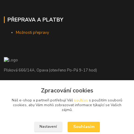
PŘEPRAVA A PLATBY
Možnosti přepravy
Písková 666/14A, Opava (otevřeno Po-Pá 9-17 hod)
Radim Kaděrka
Zpracování cookies
+420 776 839 986
Infolinka: Po-Pá 8-18 hod.
Náš e-shop a partneři potřebují Váš
souhlas
s použitím souborů
cookies, aby Vám mohli zobrazovat informace týkající se Vašich
info@nosice.com
zájmů.
Souhlasím
Nastavení