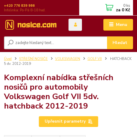
0
ks
+420 776 839 986
za
0 Kč
Infolinka: Po-Pá 8-18 hod.
Menu
Hledat
Úvod
STŘEŠNÍ NOSIČE
VOLKSWAGEN
GOLF VII
HATCHBACK
5 dv. 2012-2019
Komplexní nabídka střešních
nosičů pro automobily
Volkswagen Golf VII 5dv.
hatchback 2012-2019
Upřesnit parametry