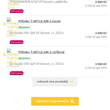
VOLKSWAGEN GOLF VII Variant s podélníky
3 890 Kč
3 215 Kč bez DPH
TOP produkt
Příčníky TURTLE AIR-1 černé
2.
skladem
pro vozidlo VW Golf VII Variant, r.v. 2012+
3 590 Kč
2 967 Kč bez DPH
TOP produkt
Příčníky TURTLE AIR-1 stříbrné
3.
skladem
pro vozidlo VW Golf VII Variant, r.v. 2012+
3 590 Kč
2 967 Kč bez DPH
TOP produkt
zobrazit více produktů
Upřesnit parametry