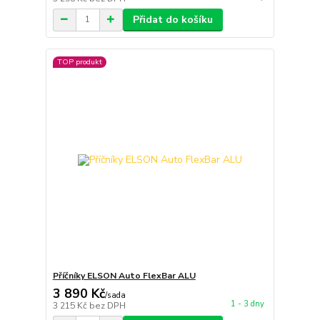
Přidat do košíku
TOP produkt
Příčníky ELSON Auto FlexBar ALU
3 890 Kč
/
sada
1 - 3 dny
3 215 Kč
bez DPH