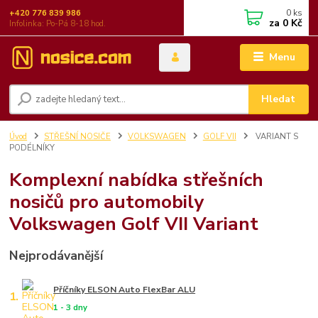
0
ks
+420 776 839 986
za
0 Kč
Infolinka: Po-Pá 8-18 hod.
Menu
Hledat
Úvod
STŘEŠNÍ NOSIČE
VOLKSWAGEN
GOLF VII
VARIANT S
PODÉLNÍKY
Komplexní nabídka střešních
nosičů pro automobily
Volkswagen Golf VII Variant
Nejprodávanější
Příčníky ELSON Auto FlexBar ALU
1.
1 - 3 dny