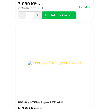
3 090 Kč
/
pár
1 - 3 dny
2 554 Kč
bez DPH
Přidat do košíku
Příčníky ATERA Signo RTD ALU
5 190 Kč