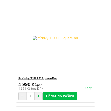
Příčníky THULE SquareBar
4 990 Kč
/
pár
1 - 3 dny
4 124 Kč
bez DPH
Přidat do košíku