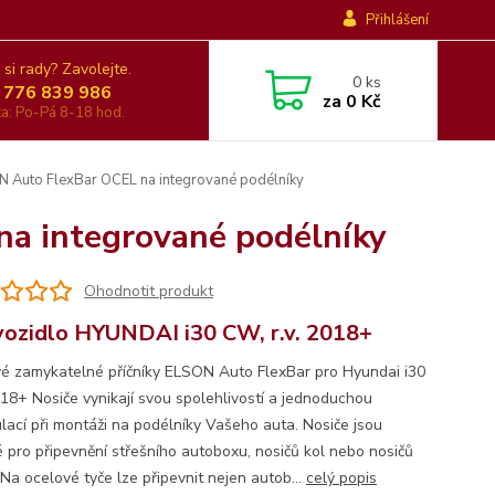
Přihlášení
 si rady? Zavolejte.
0
ks
 776 839 986
za
0 Kč
nka: Po-Pá 8-18 hod.
N Auto FlexBar OCEL na integrované podélníky
na integrované podélníky
Ohodnotit produkt
vozidlo HYUNDAI i30 CW, r.v. 2018+
é zamykatelné příčníky ELSON Auto FlexBar pro Hyundai i30
8+ Nosiče vynikají svou spolehlivostí a jednoduchou
lací při montáži na podélníky Vašeho auta. Nosiče jsou
 pro připevnění střešního autoboxu, nosičů kol nebo nosičů
(Na ocelové tyče lze připevnit nejen autob...
celý popis