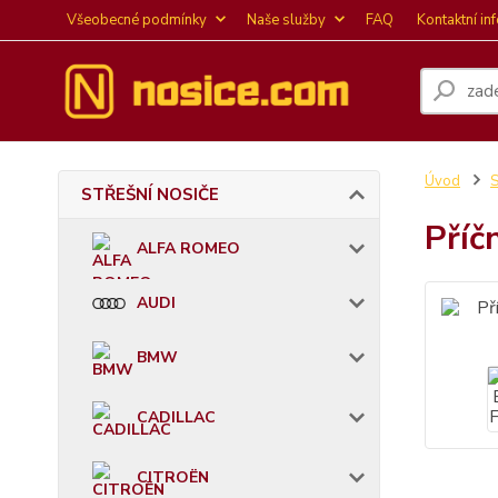
Všeobecné podmínky
Naše služby
FAQ
Kontaktní in
Úvod
STŘEŠNÍ NOSIČE
Příč
ALFA ROMEO
AUDI
BMW
CADILLAC
CITROËN