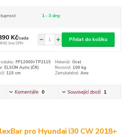
tupnost
1 - 3 dny
890 Kč
/
sada
Přidat do košíku
88 Kč
bez DPH
roduktu:
FP12000+TP2115
Materiál:
Ocel
e:
ELSON Auto (ČR)
Nosnost:
100 kg
čí:
115 cm
Zamykatelné:
Ano
Komentáře
0
Související zboží
1
lexBar pro Hyundai i30 CW 2018+