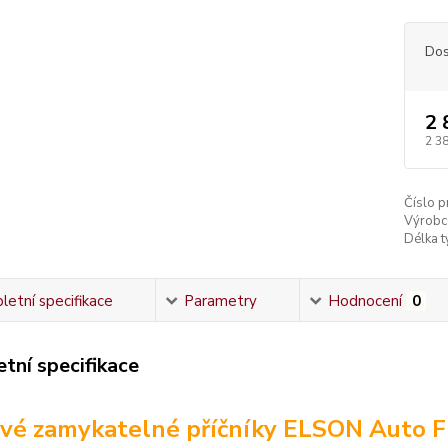
Dos
2 
2 3
Číslo p
Výrobc
Délka ty
etní specifikace
Parametry
Hodnocení
0
tní specifikace
vé zamykatelné příčníky ELSON Auto F