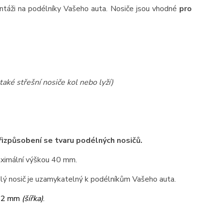
ntáži na podélníky Vašeho auta. Nosiče jsou vhodné
pro
také střešní nosiče kol nebo lyží)
přizpůsobení se tvaru podélných nosičů.
maximální výškou 40 mm.
elý nosič je uzamykatelný k podélníkům Vašeho auta.
32 mm
(šířka)
.