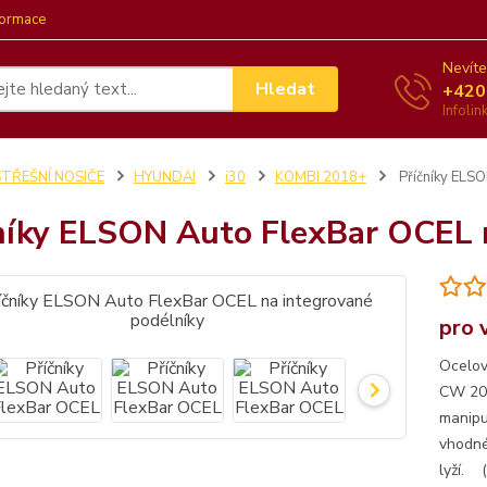
formace
Nevíte
Hledat
+420
Infoli
STŘEŠNÍ NOSIČE
HYUNDAI
i30
KOMBI 2018+
Příčníky ELSO
níky ELSON Auto FlexBar OCEL 
pro 
Ocelov
CW 201
manipu
vhodné
lyží. 