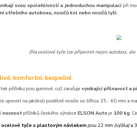
ynikají svou spolehlivostí a jednoduchou manipulací
při mo
ní střešního autoboxu, nosičů kol nebo nosičů lyží.
(Na ocelové tyče lze připevnit nejen autobox, ale 
livé, komfortní, bezpečné
atek příčníku jsou gumové, což zaručuje
vynikající přilnavost a 
lze upevnit na jakékoli podélné nosiče se šířkou 25 - 60 mm a 
í
nosnost
příčníků českého výrobce
ELSON Auto
je
100 kg
. C
 ocelové tyče s plastovým návlekem
jsou 22 mm
(výška)
a 