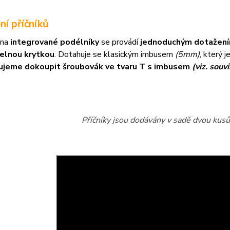
ní příčníků
 na
integrované podélníky
se provádí
jednoduchým dotažení
elnou krytkou
. Dotahuje se klasickým imbusem
(5mm)
, který 
ujeme dokoupit šroubovák ve tvaru T s imbusem
(viz. souvi
Příčníky jsou dodávány v sadě dvou kusů 