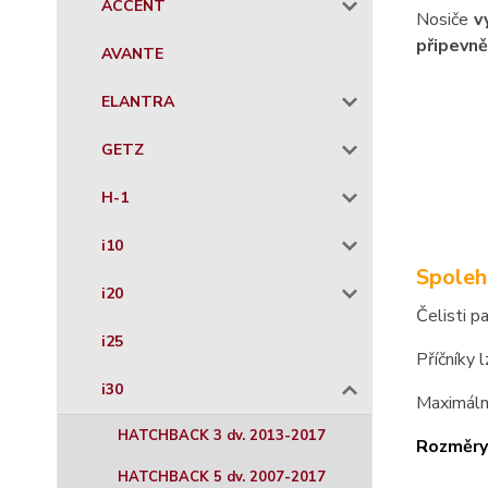
ACCENT
Nosiče
v
připevně
AVANTE
ELANTRA
GETZ
H-1
i10
Spoleh
i20
Čelisti p
i25
Příčníky 
i30
Maximáln
HATCHBACK 3 dv. 2013-2017
Rozměry
HATCHBACK 5 dv. 2007-2017