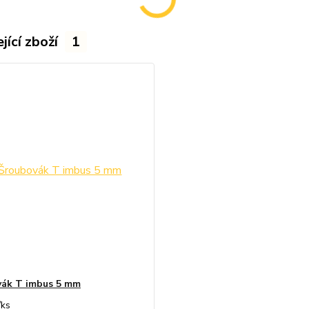
jící zboží
1
ák T imbus 5 mm
/
ks