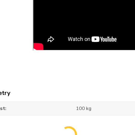
etry
st
100 kg