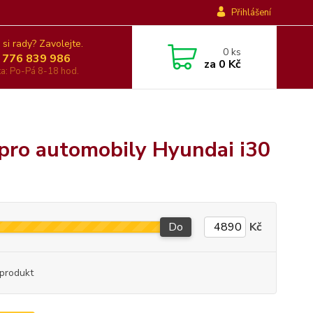
Přihlášení
 si rady? Zavolejte.
0
ks
 776 839 986
za
0 Kč
nka: Po-Pá 8-18 hod.
 pro automobily Hyundai i30
Do
Kč
produkt