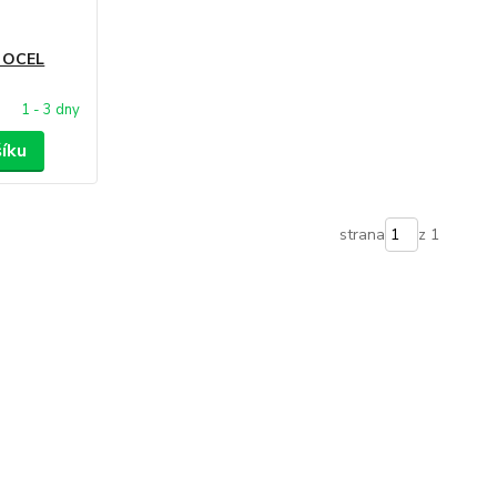
o OCEL
1 - 3 dny
šíku
strana
z 1