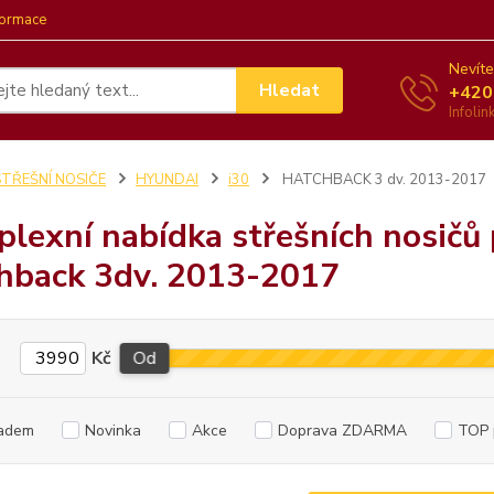
formace
Nevíte
Hledat
+420
Infoli
STŘEŠNÍ NOSIČE
HYUNDAI
i30
HATCHBACK 3 dv. 2013-2017
lexní nabídka střešních nosičů
hback 3dv. 2013-2017
Kč
Od
adem
Novinka
Akce
Doprava ZDARMA
TOP 