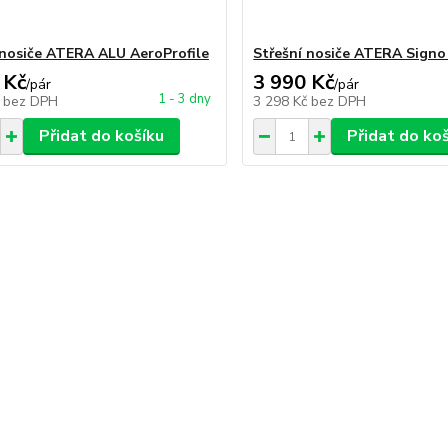
 nosiče ATERA ALU AeroProfile
Střešní nosiče ATERA Sign
 Kč
3 990 Kč
/
pár
/
pár
1 - 3 dny
č
bez DPH
3 298 Kč
bez DPH
Přidat do košíku
Přidat do ko