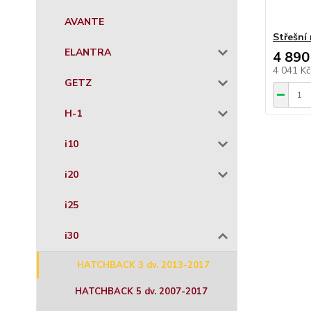
AVANTE
Střešní
ELANTRA
4 890
4 041 K
GETZ
H-1
i10
i20
i25
i30
HATCHBACK 3 dv. 2013-2017
HATCHBACK 5 dv. 2007-2017