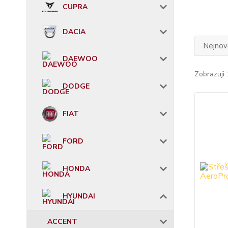
CUPRA
DACIA
Nejnově
DAEWOO
Zobrazuji 
DODGE
FIAT
FORD
HONDA
HYUNDAI
ACCENT