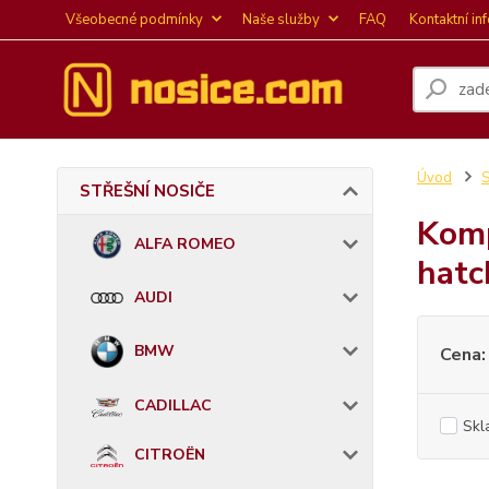
Všeobecné podmínky
Naše služby
FAQ
Kontaktní in
Úvod
STŘEŠNÍ NOSIČE
Komp
ALFA ROMEO
hatc
AUDI
BMW
Cena:
CADILLAC
Skl
CITROËN