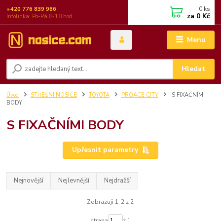
0
ks
+420 776 839 986
za
0 Kč
Infolinka: Po-Pá 8-18 hod.
Menu
Hledat
Úvod
STŘEŠNÍ NOSIČE
TOYOTA
PROACE CITY
S FIXAČNÍMI
BODY
S FIXAČNÍMI BODY
Upřesnit parametry
Nejnovější
Nejlevnější
Nejdražší
Zobrazuji 1-2 z 2
strana
z 1