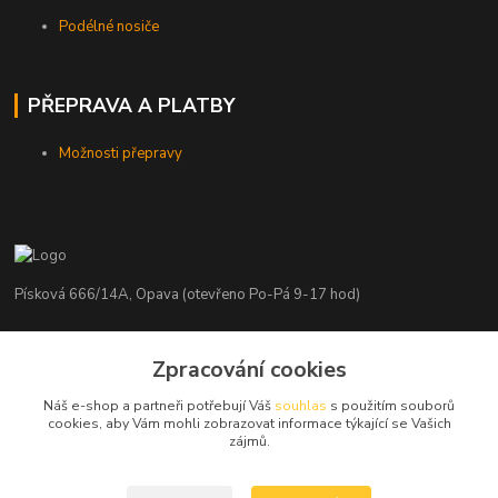
Podélné nosiče
PŘEPRAVA A PLATBY
Možnosti přepravy
Písková 666/14A, Opava (otevřeno Po-Pá 9-17 hod)
Radim Kaděrka
+420 776 839 986
Zpracování cookies
Infolinka: Po-Pá 8-18 hod.
Náš e-shop a partneři potřebují Váš
souhlas
s použitím souborů
cookies, aby Vám mohli zobrazovat informace týkající se Vašich
info@nosice.com
zájmů.