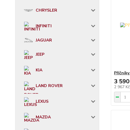
CHRYSLER
INFINITI
JAGUAR
JEEP
KIA
Příčník
3 590
LAND ROVER
2 967 K
LEXUS
MAZDA