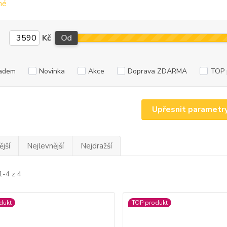
Kč
Od
adem
Novinka
Akce
Doprava ZDARMA
TOP 
Upřesnit parametr
jší
Nejlevnější
Nejdražší
1-4 z 4
dukt
TOP produkt