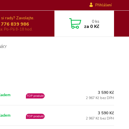
Přihlášení
 si rady? Zavolejte.
0
ks
 776 839 986
za
0 Kč
nka: Po-Pá 8-18 hod.
NÍKY
3 590 Kč
ladem
TOP produkt
2 967 Kč bez DPH
3 590 Kč
ladem
TOP produkt
2 967 Kč bez DPH