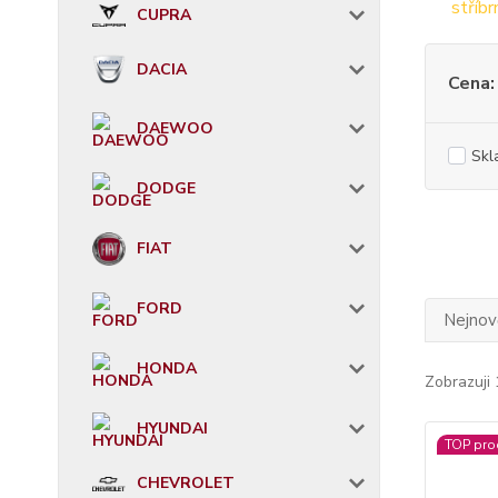
CUPRA
DACIA
Cena:
DAEWOO
Skl
DODGE
FIAT
FORD
Nejnově
HONDA
Zobrazuji 
HYUNDAI
TOP pro
CHEVROLET