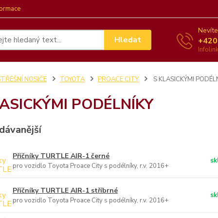
formace
Nevíte
Hledat
+420
Infoli
STŘEŠNÍ NOSIČE
TOYOTA
PROACE CITY
S KLASICKÝMI PODÉL
LASICKÝMI PODÉLNÍKY
dávanější
Příčníky TURTLE AIR-1 černé
sk
pro vozidlo Toyota Proace City s podélníky, r.v. 2016+
Příčníky TURTLE AIR-1 stříbrné
sk
pro vozidlo Toyota Proace City s podélníky, r.v. 2016+