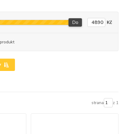
Do
Kč
produkt
y
strana
z 1