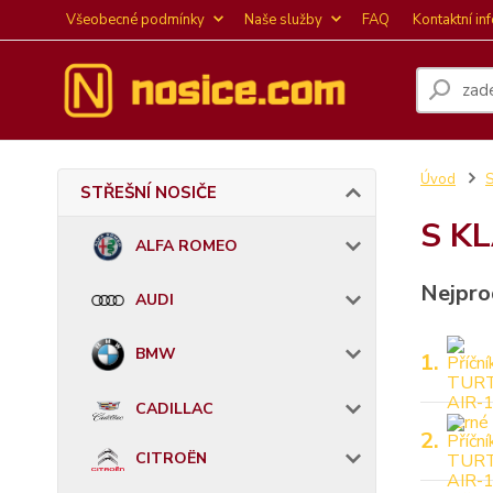
Všeobecné podmínky
Naše služby
FAQ
Kontaktní in
Úvod
STŘEŠNÍ NOSIČE
S K
ALFA ROMEO
Nejpro
AUDI
BMW
1.
CADILLAC
2.
CITROËN