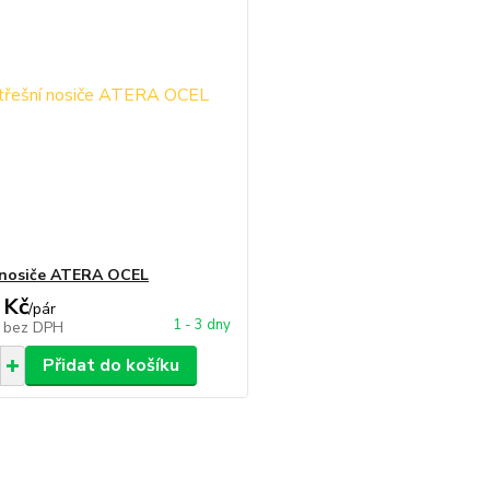
 nosiče ATERA OCEL
 Kč
/
pár
1 - 3 dny
č
bez DPH
Přidat do košíku