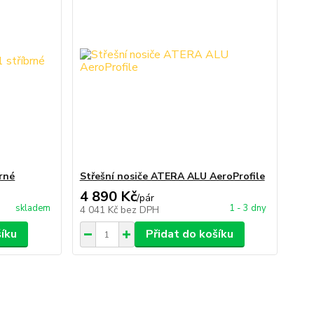
rné
Střešní nosiče ATERA ALU AeroProfile
4 890 Kč
/
pár
skladem
1 - 3 dny
4 041 Kč
bez DPH
šíku
Přidat do košíku