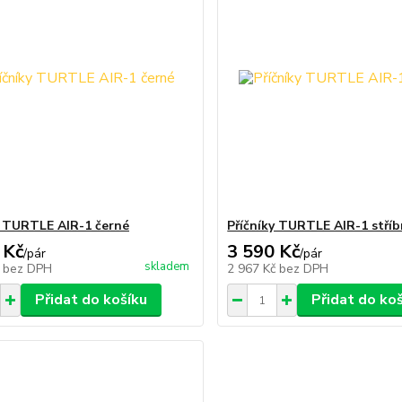
y TURTLE AIR-1 černé
Příčníky TURTLE AIR-1 stříb
 Kč
3 590 Kč
/
pár
/
pár
skladem
č
bez DPH
2 967 Kč
bez DPH
Přidat do košíku
Přidat do ko