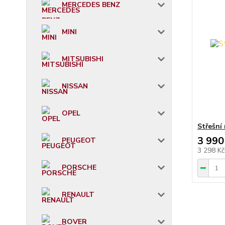
MERCEDES BENZ
MINI
MITSUBISHI
NISSAN
OPEL
Střešní
3 990
PEUGEOT
3 298 K
PORSCHE
RENAULT
ROVER