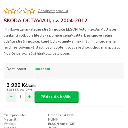
Ohodnotit produkt
ŠKODA OCTAVIA II, r.v. 2004-2012
Hliníkové zamykatelné střešní nosiče ELSON Auto FlexBar ALU jsou
vynikající volbou z hlediska poměru cena/kvalita. Designově velmi
zdařilé střešní nosiče, které byly vyvinuty s maximálním ohledem na
jejich aerodymické vlastnosti, spolehlivost a jednoduchou manipulaci.
Nosiče se vyznačují hliníkov...
celý popis
Dostupnost
skladem
3 990 Kč
/
sada
3 298 Kč
bez DPH
Přidat do košíku
Číslo produktu:
FL3006+TA2115
Materiál:
HLINÍK
Výrobce:
ELSON Auto (ČR)