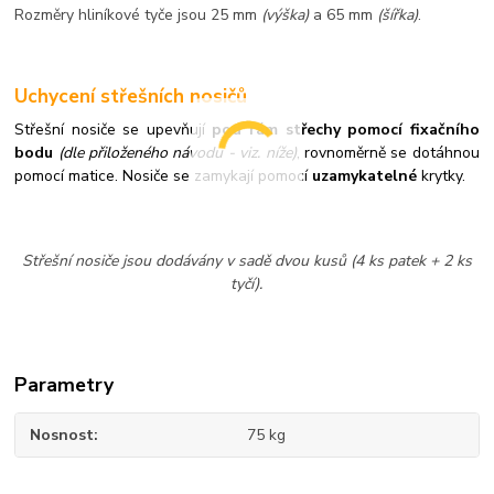
Rozměry hliníkové tyče jsou 25 mm
(výška)
a 65 mm
(šířka)
.
Uchycení střešních nosičů
Střešní nosiče se upevňují
pod rám střechy pomocí fixačního
bodu
(dle přiloženého návodu - viz. níže)
, rovnoměrně se dotáhnou
pomocí matice. Nosiče se zamykají pomocí
uzamykatelné
krytky.
Střešní nosiče jsou dodávány v sadě dvou kusů (4 ks patek + 2 ks
tyčí).
Parametry
Nosnost
75 kg