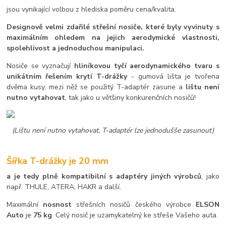
jsou vynikající volbou z hlediska poměru cena/kvalita.
Designově velmi zdařilé střešní nosiče, které byly vyvinuty s
maximálním ohledem na jejich aerodymické vlastnosti,
spolehlivost a jednoduchou manipulaci.
Nosiče se vyznačují
hliníkovou tyčí aerodynamického tvaru s
unikátním řešením krytí T-drážky
- gumová lišta je tvořena
dvěma kusy, mezi něž se použitý T-adaptér zasune a
lištu není
nutno vytahovat
, tak jako u většiny konkurenčních nosičů!
(Lištu není nutno vytahovat, T-adaptér lze jednodušše zasunout)
Šířka T-drážky je 20 mm
a je tedy plně kompatibilní s adaptéry jiných výrobců
, jako
např. THULE, ATERA, HAKR a další.
Maximální
nosnost
střešních nosičů českého výrobce
ELSON
Auto
je
75 kg
. Celý nosič je uzamykatelný ke střeše Vašeho auta.