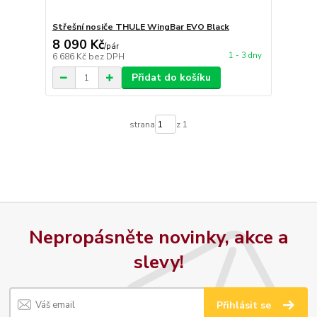
Střešní nosiče THULE WingBar EVO Black
8 090 Kč
/
pár
1 - 3 dny
6 686 Kč
bez DPH
Přidat do košíku
strana
z 1
Nepropásněte novinky, akce a
slevy!
Přihlásit se