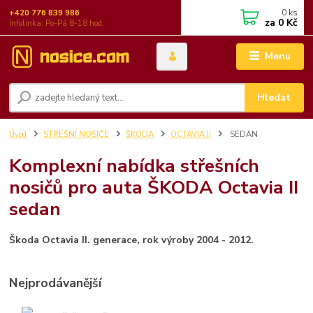
0
ks
+420 776 839 986
za
0 Kč
Infolinka: Po-Pá 8-18 hod.
Menu
Hledat
Úvod
STŘEŠNÍ NOSIČE
ŠKODA
OCTAVIA II
SEDAN
Komplexní nabídka střešních
nosičů pro auta ŠKODA Octavia II
sedan
Škoda Octavia II. generace, rok výroby 2004 - 2012.
Nejprodávanější