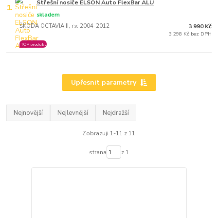
Střešní nosiče ELSON Auto FlexBar ALU
1.
skladem
ŠKODA OCTAVIA II, r.v. 2004-2012
3 990 Kč
3 298 Kč bez DPH
TOP produkt
Upřesnit parametry
Nejnovější
Nejlevnější
Nejdražší
Zobrazuji 1-11 z 11
strana
z 1