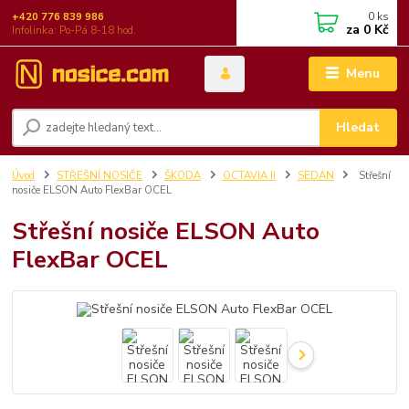
0
ks
+420 776 839 986
za
0 Kč
Infolinka: Po-Pá 8-18 hod.
Menu
Hledat
Úvod
STŘEŠNÍ NOSIČE
ŠKODA
OCTAVIA II
SEDAN
Střešní
nosiče ELSON Auto FlexBar OCEL
Střešní nosiče ELSON Auto
FlexBar OCEL