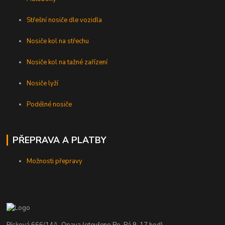
Střešní nosiče dle vozidla
Nosiče kol na střechu
Nosiče kol na tažné zařízení
Nosiče lyží
Podélné nosiče
PŘEPRAVA A PLATBY
Možnosti přepravy
Písková 666/14A, Opava (otevřeno Po-Pá 9-17 hod)