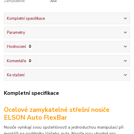
Zamykatelné:
Ano
Kompletní specifikace
Parametry
Hodnocení
0
Komentáře
0
Ke stažení
Kompletní specifikace
Ocelové zamykatelné střešní nosiče
ELSON Auto FlexBar
Nosiče vynikají svou spolehlivostí a jednoduchou manipulací při
montáži na podélníky Vašeho auta. Nosiče jsou vhodné pro