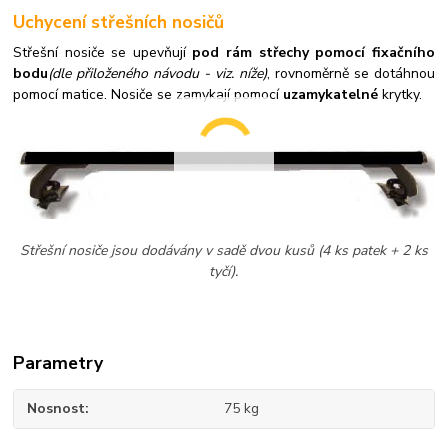
Uchycení střešních nosičů
Střešní nosiče se upevňují
pod rám střechy pomocí fixačního
bodu
(dle přiloženého návodu - viz. níže)
, rovnoměrně se dotáhnou
pomocí matice. Nosiče se zamykají pomocí
uzamykatelné
krytky.
Střešní nosiče jsou dodávány v sadě dvou kusů (4 ks patek + 2 ks
tyčí).
Parametry
Nosnost
75 kg