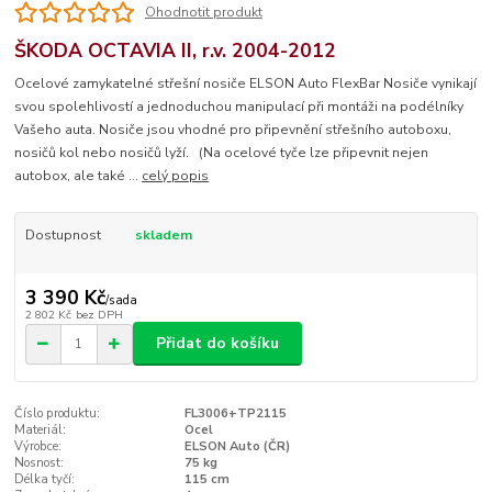
Ohodnotit produkt
ŠKODA OCTAVIA II, r.v. 2004-2012
Ocelové zamykatelné střešní nosiče ELSON Auto FlexBar Nosiče vynikají
svou spolehlivostí a jednoduchou manipulací při montáži na podélníky
Vašeho auta. Nosiče jsou vhodné pro připevnění střešního autoboxu,
nosičů kol nebo nosičů lyží. (Na ocelové tyče lze připevnit nejen
autobox, ale také ...
celý popis
Dostupnost
skladem
3 390 Kč
/
sada
2 802 Kč
bez DPH
Přidat do košíku
Číslo produktu:
FL3006+TP2115
Materiál:
Ocel
Výrobce:
ELSON Auto (ČR)
Nosnost:
75 kg
Délka tyčí:
115 cm