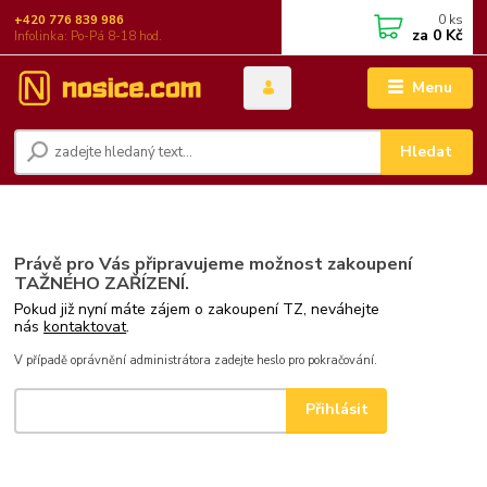
0
ks
+420 776 839 986
za
0 Kč
Infolinka: Po-Pá 8-18 hod.
Menu
Hledat
Právě pro Vás připravujeme možnost zakoupení
TAŽNÉHO ZAŘÍZENÍ.
Pokud již nyní máte zájem o zakoupení TZ, neváhejte
nás
kontaktovat
.
V případě oprávnění administrátora zadejte heslo pro pokračování.