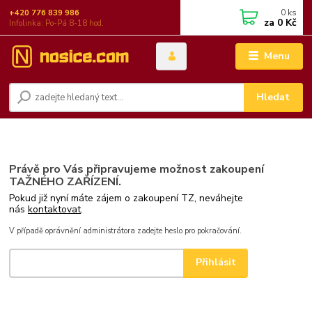
0
ks
+420 776 839 986
za
0 Kč
Infolinka: Po-Pá 8-18 hod.
Menu
Hledat
Právě pro Vás připravujeme možnost zakoupení
TAŽNÉHO ZAŘÍZENÍ.
Pokud již nyní máte zájem o zakoupení TZ, neváhejte
nás
kontaktovat
.
V případě oprávnění administrátora zadejte heslo pro pokračování.