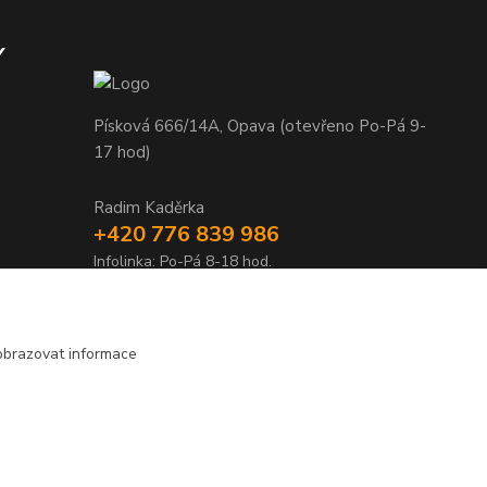
Y
Písková 666/14A, Opava (otevřeno Po-Pá 9-
17 hod)
Radim Kaděrka
+420 776 839 986
Infolinka: Po-Pá 8-18 hod.
info@nosice.com
obrazovat informace