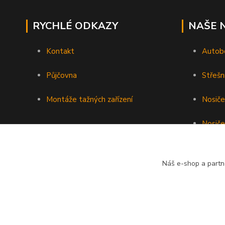
RYCHLÉ ODKAZY
NAŠE 
Kontakt
Autob
Půjčovna
Střešn
Montáže tažných zařízení
Nosiče
Nosiče
Nosiče 
Náš e-shop a partn
Podéln