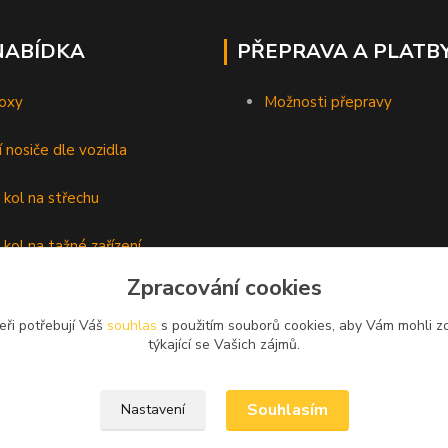
NABÍDKA
PŘEPRAVA A PLATB
oxy
Možnosti přepravy
í nosiče dle vozidla
 kol na střechu
 kol na tažné zařízení
Zpracování cookies
lyží
eři potřebují Váš
souhlas
s použitím souborů cookies, aby Vám mohli z
é nosiče
týkající se Vašich zájmů.
Souhlasím
Nastavení