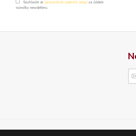
Souhlasím se
zpracováním osobních údajů
za účelem
rozesílky newsletteru.
N