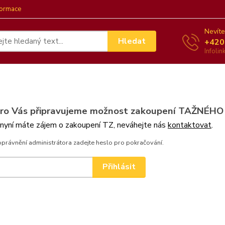
formace
Nevíte
Hledat
+420
Infoli
pro Vás připravujeme možnost zakoupení TAŽNÉHO
 nyní máte zájem o zakoupení TZ, neváhejte nás
kontaktovat
.
oprávnění administrátora zadejte heslo pro pokračování.