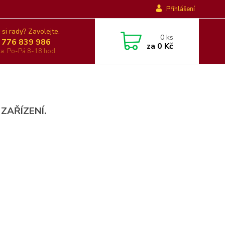
Přihlášení
 si rady? Zavolejte.
0
ks
 776 839 986
za
0 Kč
nka: Po-Pá 8-18 hod.
 ZAŘÍZENÍ.