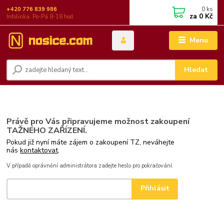
0
ks
+420 776 839 986
za
0 Kč
Infolinka: Po-Pá 8-18 hod.
Menu
Hledat
Právě pro Vás připravujeme možnost zakoupení
TAŽNÉHO ZAŘÍZENÍ.
Pokud již nyní máte zájem o zakoupení TZ, neváhejte
nás
kontaktovat
.
V případě oprávnění administrátora zadejte heslo pro pokračování.