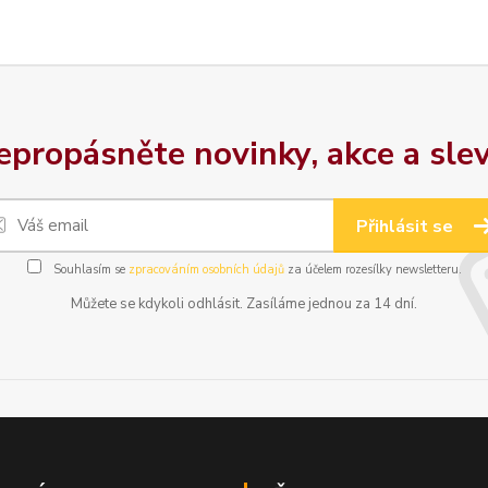
epropásněte novinky, akce a slev
Přihlásit se
Souhlasím se
zpracováním osobních údajů
za účelem rozesílky newsletteru.
Můžete se kdykoli odhlásit. Zasíláme jednou za 14 dní.