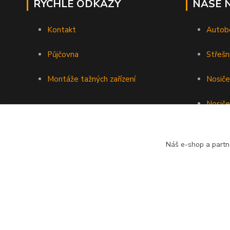
RYCHLÉ ODKAZY
NAŠE 
Kontakt
Autob
Půjčovna
Střešn
Montáže tažných zařízení
Nosiče
Nosiče
Nosiče 
Náš e-shop a partn
Podéln