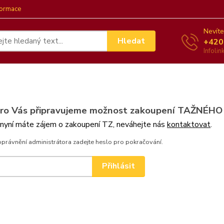
formace
Nevíte
Hledat
+420
Infoli
pro Vás připravujeme možnost zakoupení TAŽNÉHO
 nyní máte zájem o zakoupení TZ, neváhejte nás
kontaktovat
.
oprávnění administrátora zadejte heslo pro pokračování.