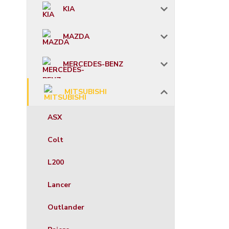
KIA
MAZDA
MERCEDES-BENZ
MITSUBISHI
ASX
Colt
L200
Lancer
Outlander