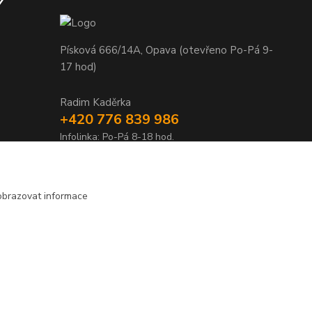
Y
Písková 666/14A, Opava (otevřeno Po-Pá 9-
17 hod)
Radim Kaděrka
+420 776 839 986
Infolinka: Po-Pá 8-18 hod.
info@nosice.com
obrazovat informace
Vytvořeno na
Eshop-rychle.cz