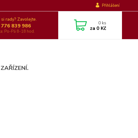
Přihlášení
 si rady? Zavolejte.
0
ks
 776 839 986
za
0 Kč
nka: Po-Pá 8-18 hod.
 ZAŘÍZENÍ.