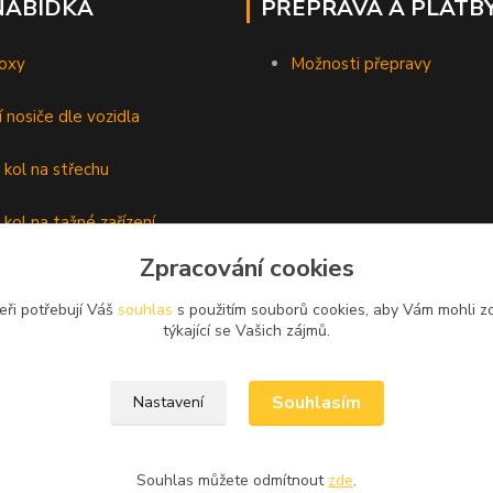
NABÍDKA
PŘEPRAVA A PLATB
oxy
Možnosti přepravy
í nosiče dle vozidla
 kol na střechu
 kol na tažné zařízení
Zpracování cookies
lyží
eři potřebují Váš
souhlas
s použitím souborů cookies, aby Vám mohli z
é nosiče
týkající se Vašich zájmů.
Souhlasím
Nastavení
Souhlas můžete odmítnout
zde
.