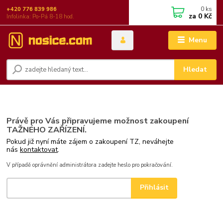
0
ks
+420 776 839 986
za
0 Kč
Infolinka: Po-Pá 8-18 hod.
Menu
Hledat
Právě pro Vás připravujeme možnost zakoupení
TAŽNÉHO ZAŘÍZENÍ.
Pokud již nyní máte zájem o zakoupení TZ, neváhejte
nás
kontaktovat
.
V případě oprávnění administrátora zadejte heslo pro pokračování.