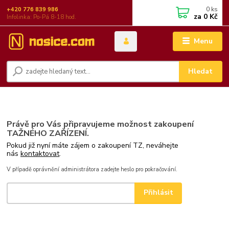
0
ks
+420 776 839 986
za
0 Kč
Infolinka: Po-Pá 8-18 hod.
Menu
Hledat
Právě pro Vás připravujeme možnost zakoupení
TAŽNÉHO ZAŘÍZENÍ.
Pokud již nyní máte zájem o zakoupení TZ, neváhejte
nás
kontaktovat
.
V případě oprávnění administrátora zadejte heslo pro pokračování.