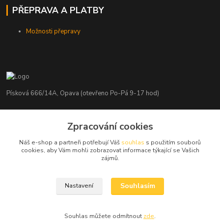
PŘEPRAVA A PLATBY
Možnosti přepravy
Písková 666/14A, Opava (otevřeno Po-Pá 9-17 hod)
Radim Kaděrka
Zpracování cookies
+420 776 839 986
Infolinka: Po-Pá 8-18 hod.
Náš e-shop a partneři potřebují Váš
souhlas
s použitím souborů
cookies, aby Vám mohli zobrazovat informace týkající se Vašich
info@nosice.com
zájmů.
Souhlasím
Nastavení
Souhlas můžete odmítnout
zde
.