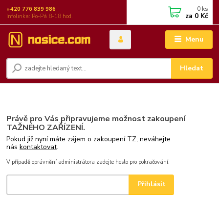
0
ks
+420 776 839 986
za
0 Kč
Infolinka: Po-Pá 8-18 hod.
Menu
Hledat
Právě pro Vás připravujeme možnost zakoupení
TAŽNÉHO ZAŘÍZENÍ.
Pokud již nyní máte zájem o zakoupení TZ, neváhejte
nás
kontaktovat
.
V případě oprávnění administrátora zadejte heslo pro pokračování.