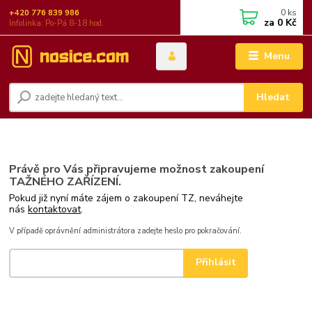
0
ks
+420 776 839 986
za
0 Kč
Infolinka: Po-Pá 8-18 hod.
Menu
Hledat
Právě pro Vás připravujeme možnost zakoupení
TAŽNÉHO ZAŘÍZENÍ.
Pokud již nyní máte zájem o zakoupení TZ, neváhejte
nás
kontaktovat
.
V případě oprávnění administrátora zadejte heslo pro pokračování.