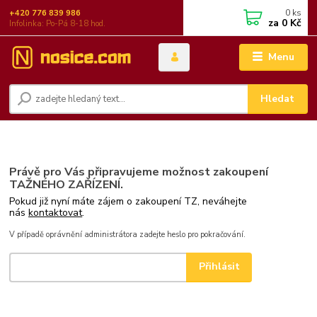
0
ks
+420 776 839 986
za
0 Kč
Infolinka: Po-Pá 8-18 hod.
Menu
Hledat
Právě pro Vás připravujeme možnost zakoupení
TAŽNÉHO ZAŘÍZENÍ.
Pokud již nyní máte zájem o zakoupení TZ, neváhejte
nás
kontaktovat
.
V případě oprávnění administrátora zadejte heslo pro pokračování.