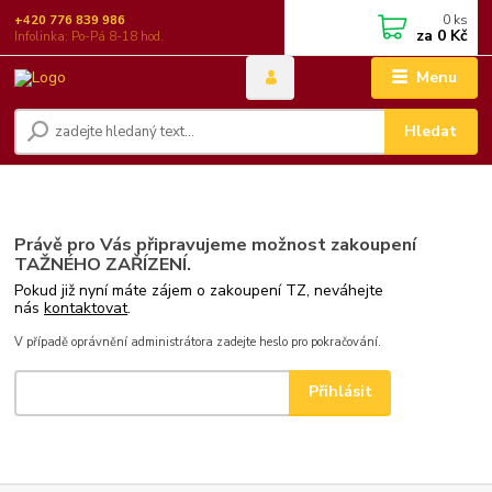
0
ks
+420 776 839 986
za
0 Kč
Infolinka: Po-Pá 8-18 hod.
Menu
Hledat
Právě pro Vás připravujeme možnost zakoupení
TAŽNÉHO ZAŘÍZENÍ.
Pokud již nyní máte zájem o zakoupení TZ, neváhejte
nás
kontaktovat
.
V případě oprávnění administrátora zadejte heslo pro pokračování.