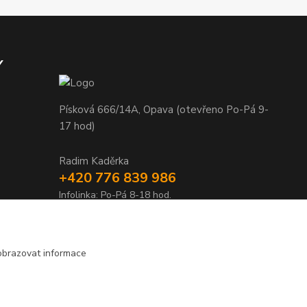
Y
Písková 666/14A, Opava (otevřeno Po-Pá 9-
17 hod)
Radim Kaděrka
+420 776 839 986
Infolinka: Po-Pá 8-18 hod.
info@nosice.com
obrazovat informace