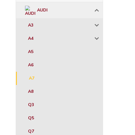
AUDI
A3
A4
A5
A6
A7
A8
Q3
Q5
Q7