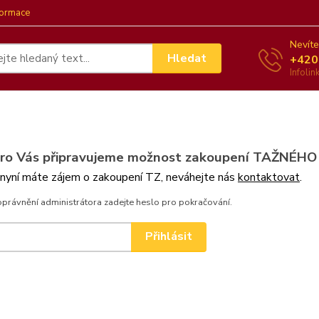
formace
Nevíte
Hledat
+420
Infoli
pro Vás připravujeme možnost zakoupení TAŽNÉHO
 nyní máte zájem o zakoupení TZ, neváhejte nás
kontaktovat
.
oprávnění administrátora zadejte heslo pro pokračování.