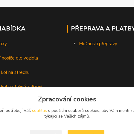
NABÍDKA
PŘEPRAVA A PLATB
oxy
Možnosti přepravy
í nosiče dle vozidla
 kol na střechu
 kol na tažné zařízení
Zpracování cookies
lyží
eři potřebují Váš
souhlas
s použitím souborů cookies, aby Vám mohli z
é nosiče
týkající se Vašich zájmů.