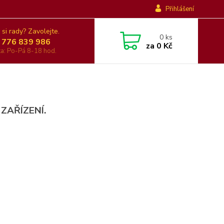
Přihlášení
 si rady? Zavolejte.
0
ks
 776 839 986
za
0 Kč
nka: Po-Pá 8-18 hod.
 ZAŘÍZENÍ.