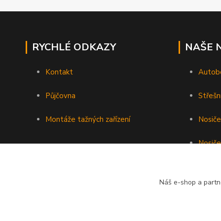
RYCHLÉ ODKAZY
NAŠE 
Kontakt
Autob
Půjčovna
Střešn
Montáže tažných zařízení
Nosiče
Nosiče
Nosiče 
Náš e-shop a partn
Podéln