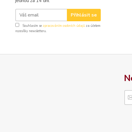
jednou za 14 dní.
Přihlásit se
Souhlasím se
zpracováním osobních údajů
za účelem
rozesílky newsletteru.
N