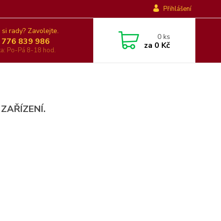
Přihlášení
 si rady? Zavolejte.
0
ks
 776 839 986
za
0 Kč
nka: Po-Pá 8-18 hod.
 ZAŘÍZENÍ.