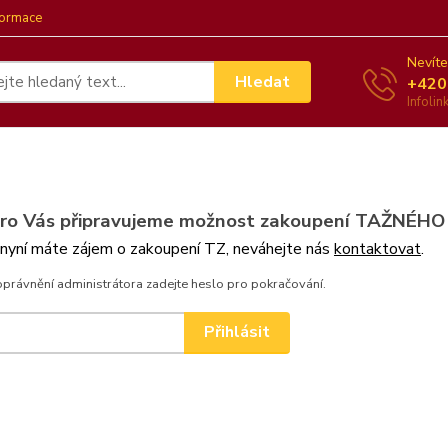
formace
Nevíte
Hledat
+420
Infoli
pro Vás připravujeme možnost zakoupení TAŽNÉHO
 nyní máte zájem o zakoupení TZ, neváhejte nás
kontaktovat
.
oprávnění administrátora zadejte heslo pro pokračování.