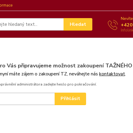
formace
Nevíte
Hledat
+420
Infoli
pro Vás připravujeme možnost zakoupení TAŽNÉHO
 nyní máte zájem o zakoupení TZ, neváhejte nás
kontaktovat
.
oprávnění administrátora zadejte heslo pro pokračování.