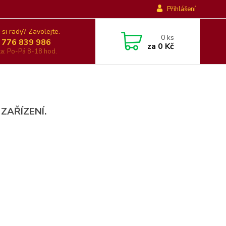
Přihlášení
 si rady? Zavolejte.
0
ks
 776 839 986
za
0 Kč
nka: Po-Pá 8-18 hod.
 ZAŘÍZENÍ.