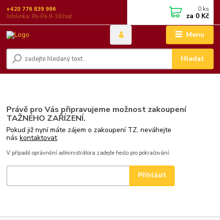
0
ks
+420 776 839 986
za
0 Kč
Infolinka: Po-Pá 8-18 hod.
Menu
Hledat
Právě pro Vás připravujeme možnost zakoupení
TAŽNÉHO ZAŘÍZENÍ.
Pokud již nyní máte zájem o zakoupení TZ, neváhejte
nás
kontaktovat
.
V případě oprávnění administrátora zadejte heslo pro pokračování.