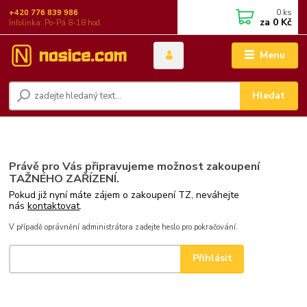
0
ks
+420 776 839 986
za
0 Kč
Infolinka: Po-Pá 8-18 hod.
Menu
Hledat
Právě pro Vás připravujeme možnost zakoupení
TAŽNÉHO ZAŘÍZENÍ.
Pokud již nyní máte zájem o zakoupení TZ, neváhejte
nás
kontaktovat
.
V případě oprávnění administrátora zadejte heslo pro pokračování.