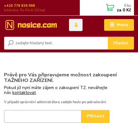
0
ks
+420 776 839 986
za
0 Kč
Infolinka: Po-Pá 8-18 hod.
Menu
Hledat
Právě pro Vás připravujeme možnost zakoupení
TAŽNÉHO ZAŘÍZENÍ.
Pokud již nyní máte zájem o zakoupení TZ, neváhejte
nás
kontaktovat
.
V případě oprávnění administrátora zadejte heslo pro pokračování.