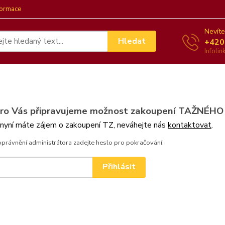
formace
Nevíte
Hledat
+420
Infoli
pro Vás připravujeme možnost zakoupení TAŽNÉHO
 nyní máte zájem o zakoupení TZ, neváhejte nás
kontaktovat
.
oprávnění administrátora zadejte heslo pro pokračování.