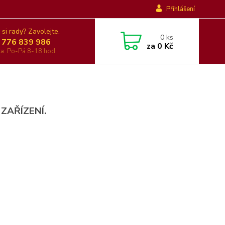
Přihlášení
 si rady? Zavolejte.
0
ks
 776 839 986
za
0 Kč
nka: Po-Pá 8-18 hod.
 ZAŘÍZENÍ.