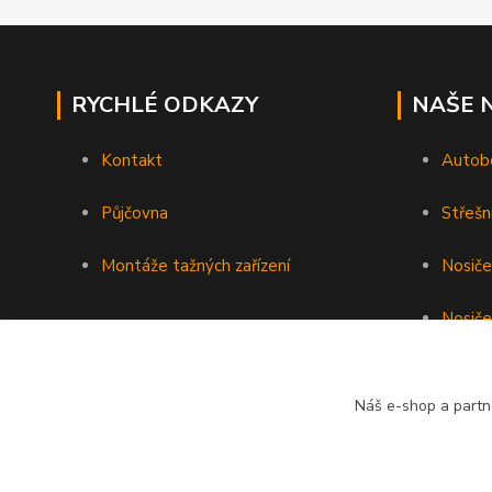
RYCHLÉ ODKAZY
NAŠE 
Kontakt
Autob
Půjčovna
Střešn
Montáže tažných zařízení
Nosiče
Nosiče
Nosiče 
Náš e-shop a partn
Podéln