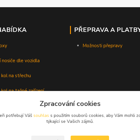
NABÍDKA
PŘEPRAVA A PLATB
oxy
Možnosti přepravy
í nosiče dle vozidla
 kol na střechu
 kol na tažné zařízení
Zpracování cookies
lyží
eři potřebují Váš
souhlas
s použitím souborů cookies, aby Vám mohli z
é nosiče
týkající se Vašich zájmů.