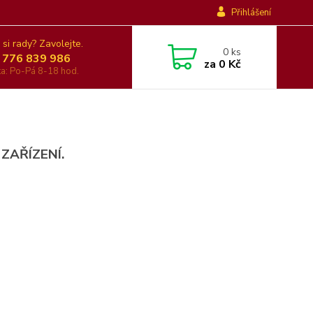
Přihlášení
 si rady? Zavolejte.
0
ks
 776 839 986
za
0 Kč
nka: Po-Pá 8-18 hod.
 ZAŘÍZENÍ.