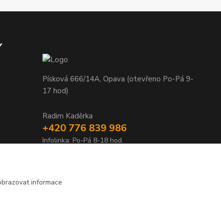
Y
Písková 666/14A, Opava (otevřeno Po-Pá 9-
17 hod)
Radim Kaděrka
+420 776 839 986
Infolinka: Po-Pá 8-18 hod.
info@nosice.com
obrazovat informace