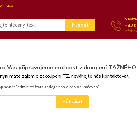
formace
Nevíte
Hledat
+420
Infoli
pro Vás připravujeme možnost zakoupení TAŽNÉHO
 nyní máte zájem o zakoupení TZ, neváhejte nás
kontaktovat
.
oprávnění administrátora zadejte heslo pro pokračování.